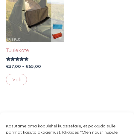
Tuulekate
Hinnanguga
Hinnavahemik:
€
37,00
–
€
65,00
5.00
€37,00
/ 5
Sellel
kuni
Vali
€65,00
tootel
on
mitu
varianti.
Valikuid
saab
Kasutame oma kodulehel küpsisefaile, et pakkuda sulle
parimat kasutajakogemust. Klikkides "Olen nõus" nupule,
teha