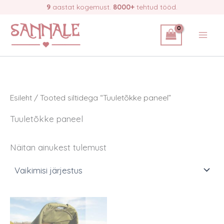
Skip
9
aastat kogemust.
8000+
tehtud tööd.
to
content
Esileht
/ Tooted siltidega “Tuuletõkke paneel”
Tuuletõkke paneel
Näitan ainukest tulemust