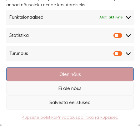
annad nõusoleku nende kasutamiseks.
tootelehel.
Funktsionaalsed
Alati aktiivne
Sannale OÜ
Statistika
tel.
+372 58863122
Statistik
Rüütli 4, Tallinn
Turundus
sannale@sannale.ee
Turundu
Müügitingimused
Olen nõus
Kauba tagastamine
Privaatsuspoliitika ja küpsised
Ei ole nõus
Edasimüüjad
Salvesta eelistused
Küpsiste poliitika
Privaatsuspoliitika ja küpsised
Eesti
English