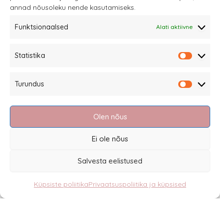
annad nõusoleku nende kasutamiseks.
Funktsionaalsed
Alati aktiivne
Sannale OÜ
Statistika
tel.
+372 58863122
Statistik
Rüütli 4, Tallinn
Turundus
sannale@sannale.ee
Turundu
Müügitingimused
Olen nõus
Kauba tagastamine
Privaatsuspoliitika ja küpsised
Ei ole nõus
Edasimüüjad
Salvesta eelistused
Küpsiste poliitika
Privaatsuspoliitika ja küpsised
Eesti
English