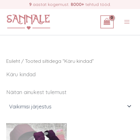
Skip
9
aastat kogemust.
8000+
tehtud tööd.
to
content
Esileht
/ Tooted siltidega “Käru kindad”
Käru kindad
Näitan ainukest tulemust