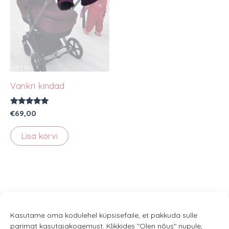
Vankri kindad
Hinnanguga
€
69,00
5.00
/ 5
Lisa korvi
Kasutame oma kodulehel küpsisefaile, et pakkuda sulle
parimat kasutajakogemust. Klikkides "Olen nõus" nupule,