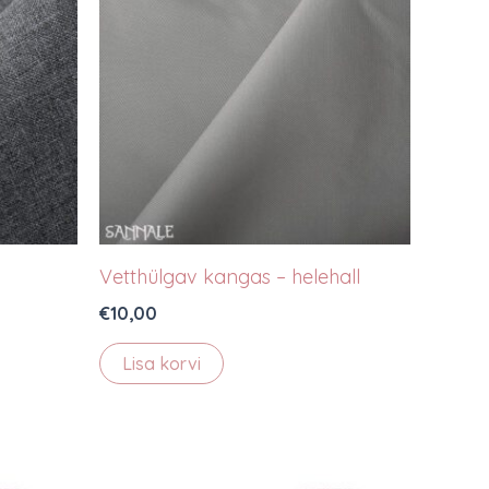
Vetthülgav kangas – helehall
€
10,00
Lisa korvi