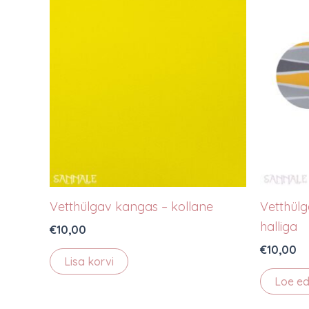
Vetthülgav kangas – kollane
Vetthülg
halliga
€
10,00
€
10,00
Lisa korvi
Loe ed