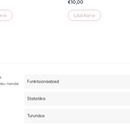
€
10,00
orvi
Lisa korvi
t
Funktsionaalsed
leku nende
Statistika
Müügitingimused
Kauba tagastamine
Turundus
Privaatsuspoliitika ja küpsised
Edasimüüjad