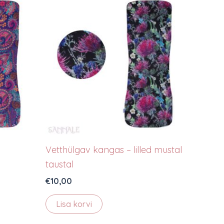
Vetthülgav kangas – lilled mustal
taustal
€
10,00
Lisa korvi