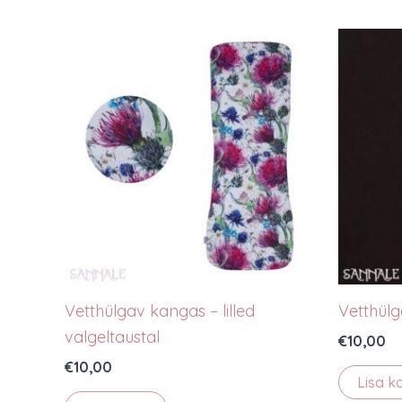
Vetthülgav kangas – lilled
Vetthül
valgeltaustal
€
10,00
€
10,00
Lisa k