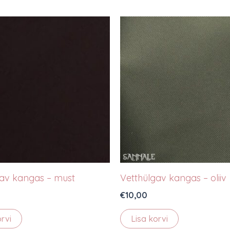
gav kangas – must
Vetthülgav kangas – oliiv
€
10,00
orvi
Lisa korvi