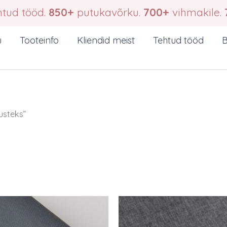
tud tööd.
850+
putukavõrku.
700+
vihmakile.
u
Tooteinfo
Kliendid meist
Tehtud tööd
B
usteks”