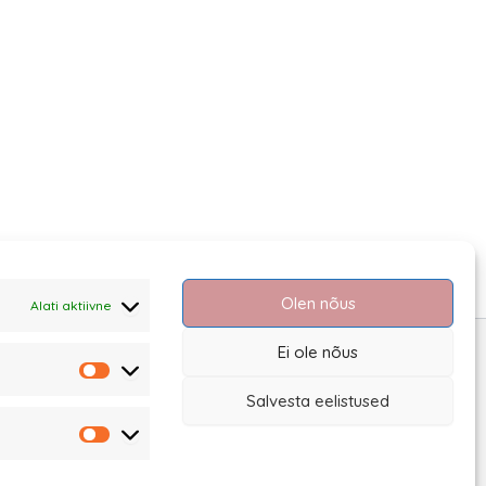
Olen nõus
Alati aktiivne
Ei ole nõus
Statistika
Salvesta eelistused
Turundus