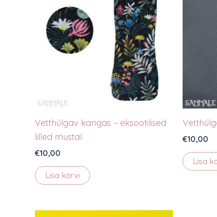
Vetthülgav kangas – eksootilised
Vetthülg
lilled mustal
€
10,00
€
10,00
Lisa k
Lisa korvi