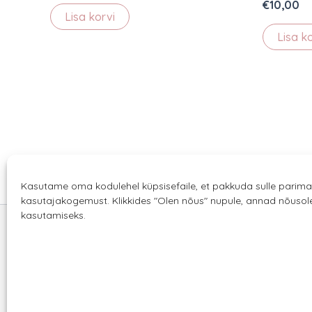
€
10,00
Lisa korvi
Lisa k
Kasutame oma kodulehel küpsisefaile, et pakkuda sulle parima
kasutajakogemust. Klikkides "Olen nõus" nupule, annad nõuso
kasutamiseks.
Sannale OÜ
tel.
+372 58863122
Rüütli 4, Tallinn
sannale@sannale.ee