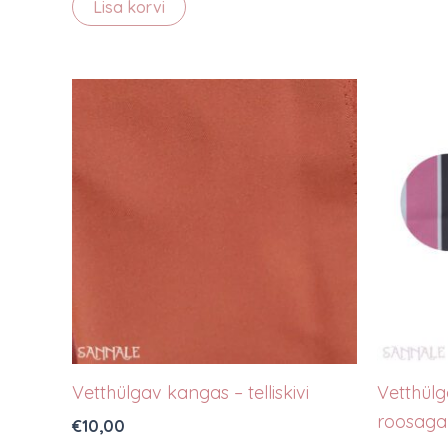
Lisa korvi
Vetthülgav kangas – telliskivi
Vetthülg
roosaga
€
10,00