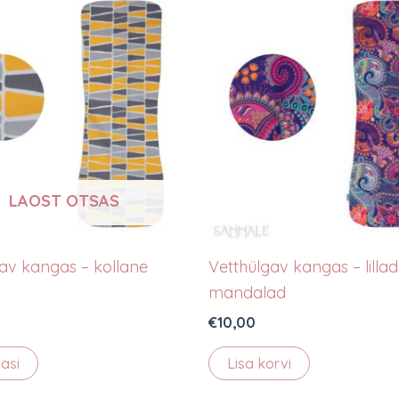
LAOST OTSAS
av kangas – kollane
Vetthülgav kangas – lillad
mandalad
€
10,00
asi
Lisa korvi