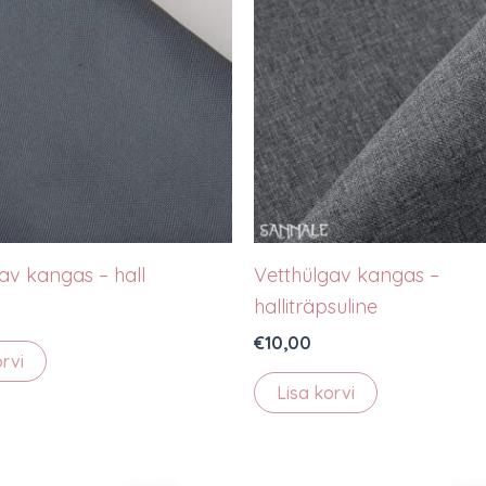
av kangas – hall
Vetthülgav kangas –
halliträpsuline
€
10,00
orvi
Lisa korvi