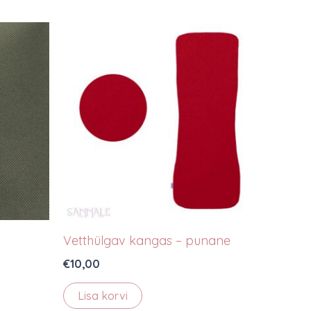
Vetthülgav kangas – punane
€
10,00
Lisa korvi