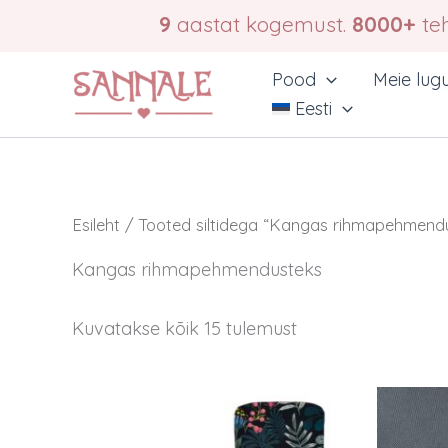
Skip
9
aastat kogemust.
8000+
teh
to
content
Pood
Meie lug
Eesti
Esileht
/ Tooted siltidega “Kangas rihmapehmend
Kangas rihmapehmendusteks
Kuvatakse kõik 15 tulemust