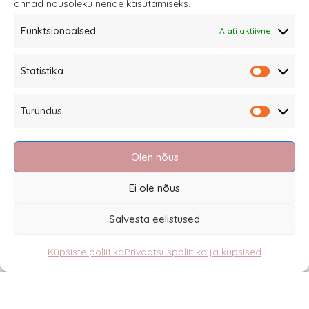
annad nõusoleku nende kasutamiseks.
Funktsionaalsed
Alati aktiivne
Sannale OÜ
Statistika
tel.
+372 58863122
Statistik
Rüütli 4, Tallinn
Turundus
sannale@sannale.ee
Turundu
Müügitingimused
Olen nõus
Kauba tagastamine
Privaatsuspoliitika ja küpsised
Ei ole nõus
Edasimüüjad
Salvesta eelistused
Küpsiste poliitika
Privaatsuspoliitika ja küpsised
Eesti
English