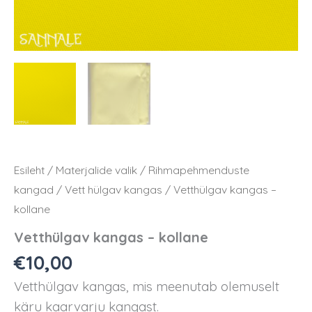
Esileht
/
Materjalide valik
/
Rihmapehmenduste
kangad
/
Vett hülgav kangas
/ Vetthülgav kangas –
kollane
Vetthülgav kangas – kollane
€
10,00
Vetthülgav kangas, mis meenutab
olemuselt
käru kaarvarju kangast.