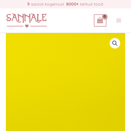
Skip
9
aastat kogemust.
8000+
tehtud tööd.
kollane
to
kogus
content