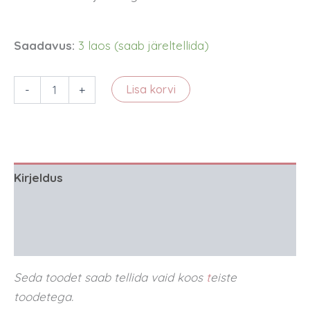
Saadavus:
3 laos (saab järeltellida)
Vetthülgav
-
+
Lisa korvi
kangas
-
kollane
kogus
Kirjeldus
Lisainfo
Arvustused (0)
Seda toodet saab tellida vaid koos
t
eiste
toodetega.