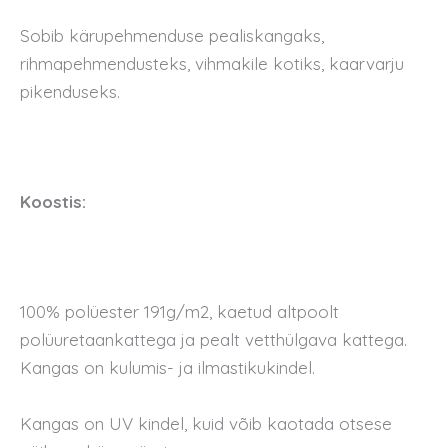
Sobib kärupehmenduse pealiskangaks,
rihmapehmendusteks, vihmakile kotiks, kaarvarju
pikenduseks.
Koostis:
100% polüester 191g/m2, kaetud altpoolt
polüuretaankattega ja pealt vetthülgava kattega.
Kangas on kulumis- ja ilmastikukindel.
Kangas on UV kindel, kuid võib kaotada otsese