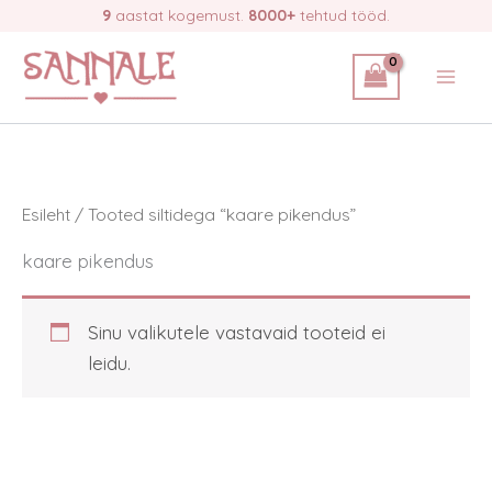
Skip
9
aastat kogemust.
8000+
tehtud tööd.
to
content
Esileht
/ Tooted siltidega “kaare pikendus”
kaare pikendus
Sinu valikutele vastavaid tooteid ei
leidu.