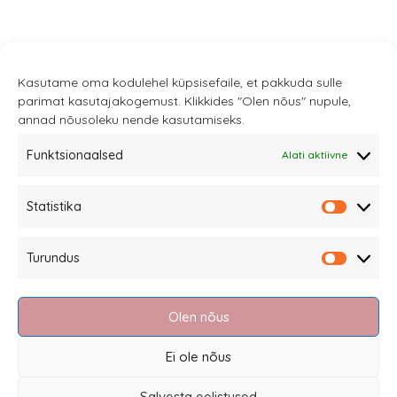
Kasutame oma kodulehel küpsisefaile, et pakkuda sulle
parimat kasutajakogemust. Klikkides "Olen nõus" nupule,
annad nõusoleku nende kasutamiseks.
Funktsionaalsed
Alati aktiivne
Sannale OÜ
Statistika
tel.
+372 58863122
Statistik
Rüütli 4, Tallinn
Turundus
sannale@sannale.ee
Turundu
Müügitingimused
Olen nõus
Kauba tagastamine
Privaatsuspoliitika ja küpsised
Ei ole nõus
Edasimüüjad
Salvesta eelistused