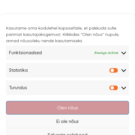
Kasutame oma kodulehel küpsisefaile, et pakkuda sulle
parimat kasutajakogemust. Klikkides "Olen nõus" nupule,
annad nõusoleku nende kasutamiseks.
Funktsionaalsed
Always active
Statistika
Sannale OÜ
Statistik
tel.
+372 58863122
Turundus
Rüütli 4, Tallinn
Turundu
sannale@sannale.ee
Olen nõus
Terms of sale
Returning items
Ei ole nõus
Privacy policy and cookies
Salvesta eelistused