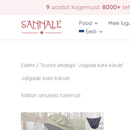
Skip
9
aastat kogemust.
8000+
teh
to
content
Pood
Meie lug
Eesti
Esileht
/ Tooted siltidega “Jalgade kate kärule”
Jalgade kate kärule
Näitan ainukest tulemust