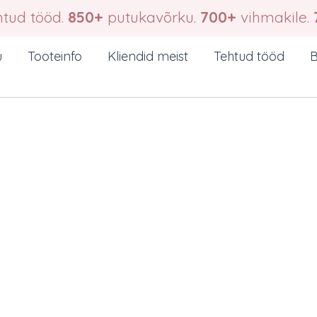
tud tööd.
850+
putukavõrku.
700+
vihmakile.
u
Tooteinfo
Kliendid meist
Tehtud tööd
B