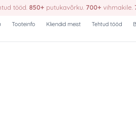
tud tööd.
850+
putukavõrku.
700+
vihmakile.
u
Tooteinfo
Kliendid meist
Tehtud tööd
B