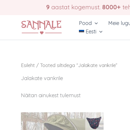
Skip
9
aastat kogemust.
8000+
teh
to
content
Pood
Meie lug
Eesti
Esileht
/ Tooted siltidega “Jalakate vankrile”
Jalakate vankrile
Näitan ainukest tulemust