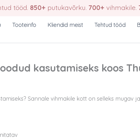
tud tööd.
850+
putukavõrku.
700+
vihmakile.
u
Tooteinfo
Kliendid meist
Tehtud tööd
B
loodud kasutamiseks koos Thu
stamiseks? Sannale vihmakile kott on selleks mugav ja 
nitatav