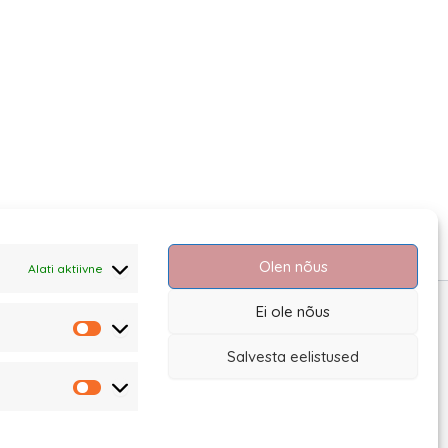
Olen nõus
Alati aktiivne
Ei ole nõus
Statistika
Salvesta eelistused
Turundus