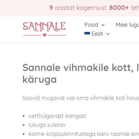
Skip
9
aastat kogemust.
8000+
teh
to
content
Pood
Meie lug
Eesti
Sannale vihmakile kott, 
käruga
Soovid mugavat viisi oma vihmakile koti hoiu
vetthülgavast kangast
lukuga suletav
kolme krõpsukinnitustega käru raamile kin