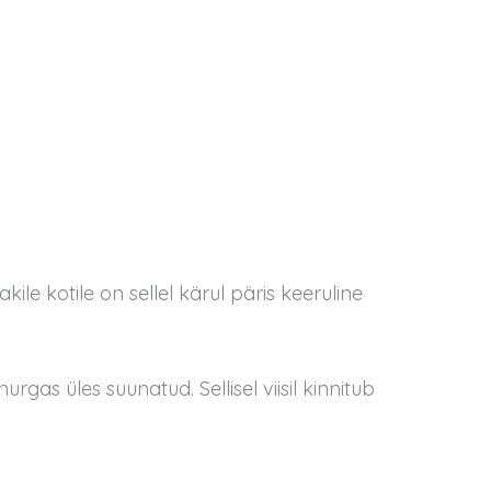
e kotile on sellel kärul päris keeruline
gas üles suunatud. Sellisel viisil kinnitub