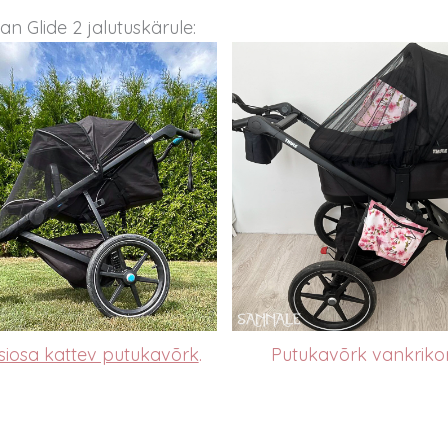
ban Glide 2 jalutuskärule:
siosa kattev putukavõrk
.
Putukavõrk vankrikor