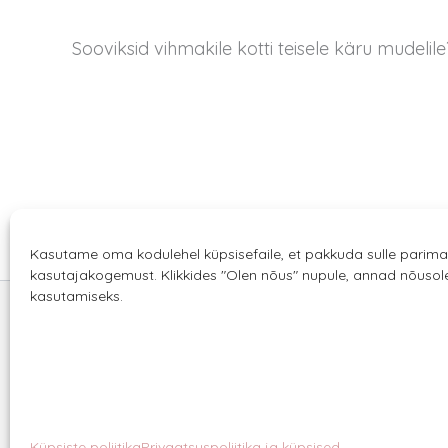
Sooviksid vihmakile kotti teisele käru mudeli
Kasutame oma kodulehel küpsisefaile, et pakkuda sulle parima
kasutajakogemust. Klikkides "Olen nõus" nupule, annad nõuso
kasutamiseks.
Sannale OÜ
tel.
+372 58863122
Rüütli 4, Tallinn
sannale@sannale.ee
Küpsiste poliitika
Privaatsuspoliitika ja küpsised