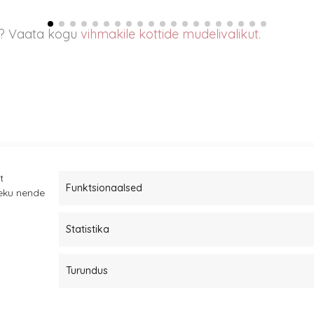
le? Vaata kogu
vihmakile kottide mudelivalikut.
t
Funktsionaalsed
leku nende
Statistika
Müügitingimused
Kauba tagastamine
Turundus
Privaatsuspoliitika ja küpsised
Edasimüüjad