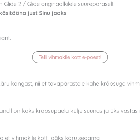
lide 2 / Glide originaalkilele suurepäraselt
käsitööna just Sinu jaoks
iant.
Telli vihmakile kott e-poest!
u kangast, nii et tavapärastele kahe krõpsuga vihmakil
andil on kaks krõpsupaela külje suunas ja üks vastas nur
a et vihmakile kott jääks käru segama