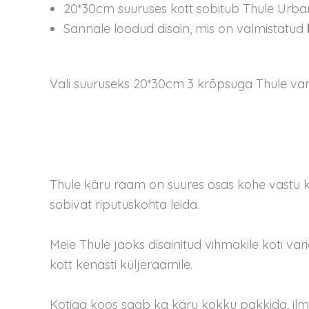
20*30cm suuruses kott sobitub Thule Urban G
Sannale loodud disain, mis on valmistatud
Vali suuruseks 20*30cm 3 krõpsuga Thule var
Thule käru raam on suures osas kohe vastu kär
sobivat riputuskohta leida.
Meie Thule jaoks disainitud vihmakile koti vari
kott kenasti küljeraamile.
Kotiga koos saab ka käru kokku pakkida, ilm