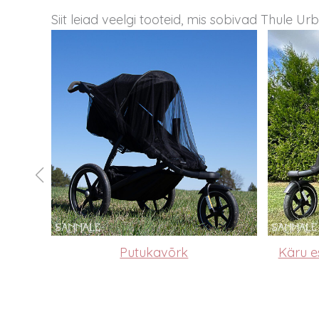
Siit leiad veelgi tooteid, mis sobivad Thule Ur
Putukavõrk
Käru e