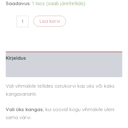
Saadavus:
1 laos (saab järeltellida)
Värvivariant
Lisa korvi
vihmakilele
-
punane
kogus
Kirjeldus
Arvustused (0)
Vali vihmakile tellides ostukorvi kas üks või kaks
kangavarianti.
Vali üks kangas
, kui soovid kogu vihmakile üleni
sama värvi.