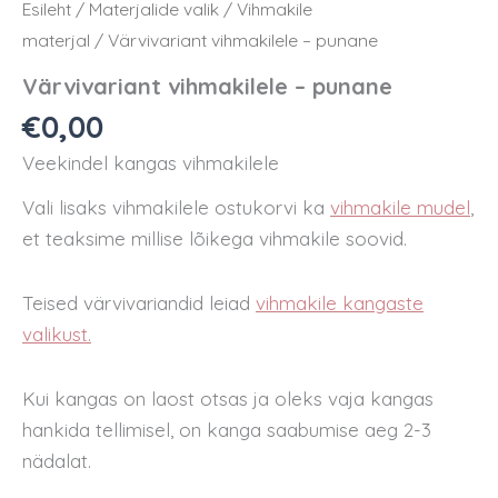
Esileht
/
Materjalide valik
/
Vihmakile
materjal
/ Värvivariant vihmakilele – punane
Värvivariant vihmakilele – punane
€
0,00
Veekindel kangas vihmakilele
Vali lisaks vihmakilele ostukorvi ka
vihmakile mudel
,
et teaksime millise lõikega vihmakile soovid.
Teised värvivariandid leiad
vihmakile kangaste
valikust.
Kui kangas on laost otsas ja oleks vaja kangas
hankida tellimisel, on kanga saabumise aeg 2-3
nädalat.