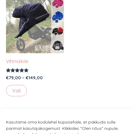
Vihmakile
Hinnanguga
Hinnavahemik:
€
79,00
–
€
149,00
5.00
€79,00
/ 5
Sellel
kuni
Vali
€149,00
tootel
on
mitu
varianti.
Kasutame oma kodulehel küpsisefaile, et pakkuda sulle
Valikuid
parimat kasutajakogemust. Klikkides "Olen nõus" nupule,