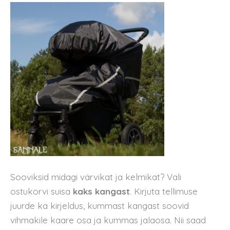
Sooviksid midagi värvikat ja kelmikat? Vali
ostukorvi suisa
kaks kangast
. Kirjuta tellimuse
juurde ka kirjeldus, kummast kangast soovid
vihmakile kaare osa ja kummas jalaosa. Nii saad