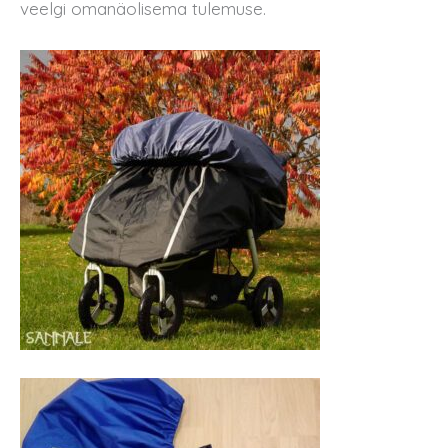
veelgi omanäolisema tulemuse.