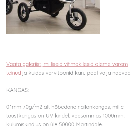
Vaata galeriist, milliseid vihmakilesid oleme varem
teinud
ja kuidas värvitoonid käru peal välja näevad.
KANGAS:
0,1mm 70g/m2 alt hõbedane nailonkangas, mille
taustkangas on UV kindel, veesammas 1000mm,
kulumiskindlus on üle 50000 Martindale.