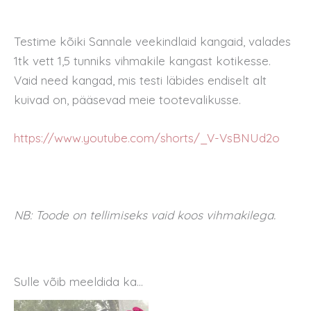
Testime kõiki Sannale veekindlaid kangaid, valades
1tk vett 1,5 tunniks vihmakile kangast kotikesse.
Vaid need kangad, mis testi läbides endiselt alt
kuivad on, pääsevad meie tootevalikusse.
https://www.youtube.com/shorts/_V-VsBNUd2o
NB: Toode on tellimiseks vaid koos vihmakilega.
Sulle võib meeldida ka…