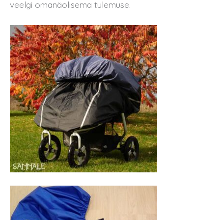
veelgi omanäolisema tulemuse.