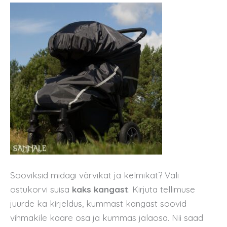
Sooviksid midagi värvikat ja kelmikat? Vali
ostukorvi suisa
kaks kangast
. Kirjuta tellimuse
juurde ka kirjeldus, kummast kangast soovid
vihmakile kaare osa ja kummas jalaosa. Nii saad