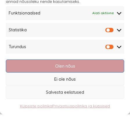
annad nõusoleku nende kasutamiseks.
Funktsionaalsed
Alati aktiivne
Sannale OÜ
Statistika
tel.
+372 58863122
Statistik
Rüütli 4, Tallinn
Turundus
sannale@sannale.ee
Turundu
Müügitingimused
Olen nõus
Kauba tagastamine
Privaatsuspoliitika ja küpsised
Ei ole nõus
Edasimüüjad
Salvesta eelistused
Küpsiste poliitika
Privaatsuspoliitika ja küpsised
Eesti
English