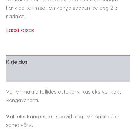
hankida tellimisel, on kanga saabumise aeg 2-3
nädalat.
Laost otsas
Kirjeldus
Arvustused (0)
Vali vihmakile tellides ostukorvi kas üks või kaks
kangavarianti.
Vali üks kangas
, kui soovid kogu vihmakile üleni
sama värvi.