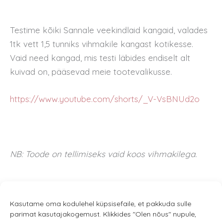
Testime kõiki Sannale veekindlaid kangaid, valades
1tk vett 1,5 tunniks vihmakile kangast kotikesse.
Vaid need kangad, mis testi läbides endiselt alt
kuivad on, pääsevad meie tootevalikusse.
https://www.youtube.com/shorts/_V-VsBNUd2o
NB: Toode on tellimiseks vaid koos vihmakilega.
Kasutame oma kodulehel küpsisefaile, et pakkuda sulle
parimat kasutajakogemust. Klikkides "Olen nõus" nupule,