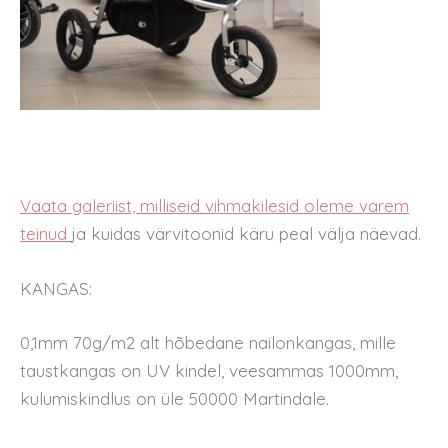
Vaata galeriist, milliseid vihmakilesid oleme varem
teinud
ja kuidas värvitoonid käru peal välja näevad.
KANGAS:
0,1mm 70g/m2 alt hõbedane nailonkangas, mille
taustkangas on UV kindel, veesammas 1000mm,
kulumiskindlus on üle 50000 Martindale.