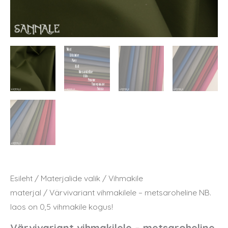
Esileht
/
Materjalide valik
/
Vihmakile
materjal
/ Värvivariant vihmakilele – metsaroheline NB.
laos on 0,5 vihmakile kogus!
Värvivariant vihmakilele – metsaroheline