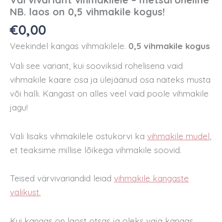
NB. laos on 0,5 vihmakile kogus!
€
0,00
Veekindel kangas vihmakilele.
0,5 vihmakile kogus
Vali see variant, kui sooviksid rohelisena vaid
vihmakile kaare osa ja ülejäänud osa näiteks musta
või halli. Kangast on alles veel vaid poole vihmakile
jagu!
Vali lisaks vihmakilele ostukorvi ka
vihmakile mudel
,
et teaksime millise lõikega vihmakile soovid.
Teised värvivariandid leiad
vihmakile kangaste
valikust.
Kui kangas on laost otsas ja oleks vaja kangas