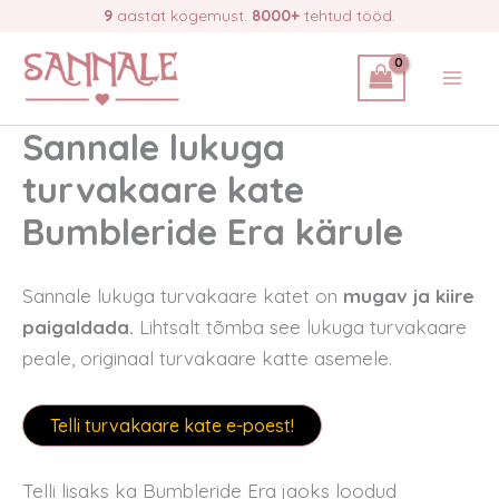
Skip
9
aastat kogemust.
8000+
tehtud tööd.
to
content
Sannale lukuga
turvakaare kate
Bumbleride Era kärule
Sannale lukuga turvakaare katet on
mugav ja kiire
paigaldada.
Lihtsalt tõmba see lukuga turvakaare
peale, originaal turvakaare katte asemele.
Telli turvakaare kate e-poest!
Telli lisaks ka Bumbleride Era jaoks loodud