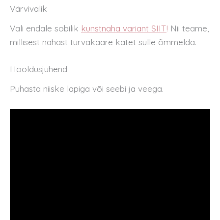
Värvivalik
Vali endale sobilik
kunstnaha variant SIIT
!
Nii teame,
millisest nahast turvakaare katet sulle õmmelda.
Hooldusjuhend
Puhasta niiske lapiga või seebi ja veega.