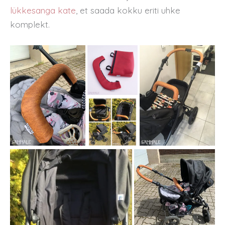
lükkesanga kate
, et saada kokku eriti uhke
komplekt.