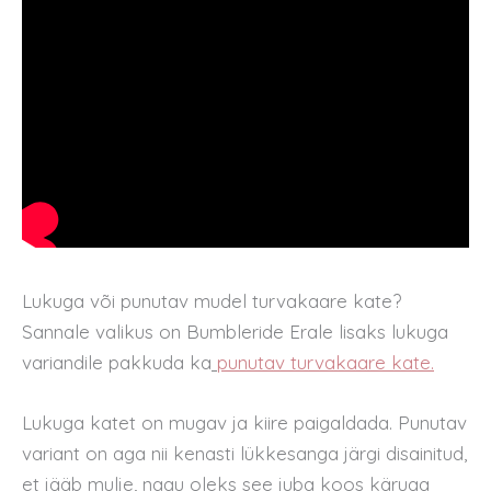
Lukuga või punutav mudel turvakaare kate?
Sannale valikus on Bumbleride Erale lisaks lukuga
variandile pakkuda ka
punutav turvakaare kate.
Lukuga katet on mugav ja kiire paigaldada. Punutav
variant on aga nii kenasti lükkesanga järgi disainitud,
et jääb mulje, nagu oleks see juba koos käruga