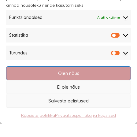
annad nõusoleku nende kasutamiseks.
Funktsionaalsed
Alati aktiivne
Sannale OÜ
Statistika
tel.
+372 58863122
Statistik
Rüütli 4, Tallinn
Turundus
sannale@sannale.ee
Turundu
Müügitingimused
Olen nõus
Kauba tagastamine
Privaatsuspoliitika ja küpsised
Ei ole nõus
Edasimüüjad
Salvesta eelistused
Küpsiste poliitika
Privaatsuspoliitika ja küpsised
Eesti
English