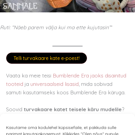
Ruti: “Näeb parem välja kui ma ette kujutasin”
“
Telli turvakaare kate e-poest!
Vaata ka meie teisi
Bumbleride Era jaoks disainitud
tooteid
ja
universaalseid lisasid
, mida sobivad
samuti kasutamiseks koos Bumbleride Era käruga.
Soovid
turvakaare katet teisele käru mudelile
?
Vaata
kogu mudelivalikut SIIT.
Kasutame oma kodulehel küpsisefaile, et pakkuda sulle
parimat kasutajakogemust. Klikkides "Olen nõus" nupule,