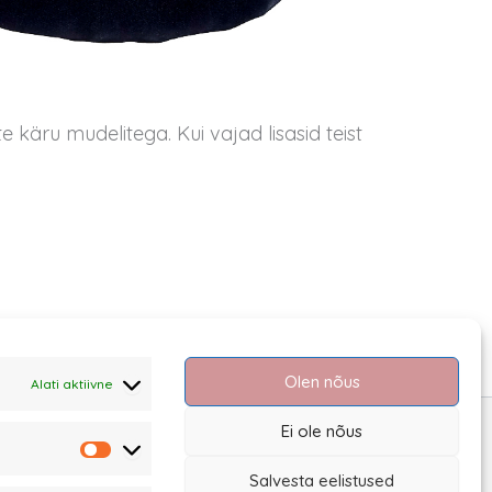
e käru mudelitega. Kui vajad lisasid teist
Olen nõus
Alati aktiivne
Ei ole nõus
Statistika
Salvesta eelistused