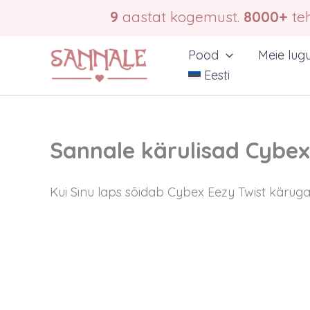
Skip
9
aastat kogemust.
8000+
teh
to
content
Pood
Meie lug
Eesti
Sannale kärulisad Cybex
Kui Sinu laps sõidab Cybex Eezy Twist
käruga,