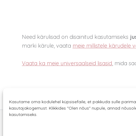
Need kärulisad on disainitud kasutamiseks
ju
marki kärule, vaata
meie millistele kärudele v
Vaata ka meie universaalseid lisasid
, mida s
Kasutame oma kodulehel küpsisefaile, et pakkuda sulle parima
kasutajakogemust. Klikkides "Olen nõus" nupule, annad nõuso
kasutamiseks.
Sannale OÜ