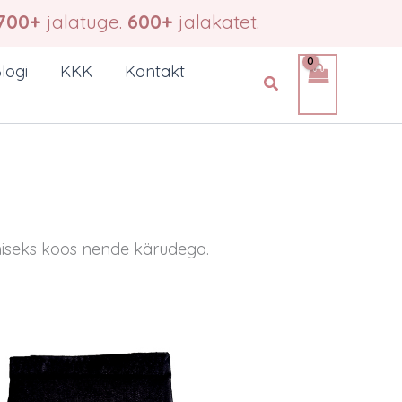
700+
jalatuge.
600+
jalakatet.
logi
KKK
Kontakt
Search
amiseks koos nende kärudega.