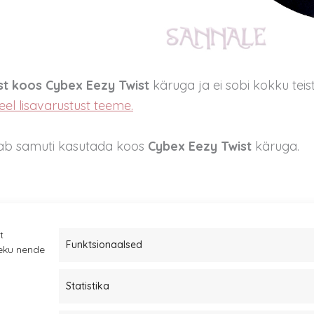
st koos Cybex Eezy Twist
käruga ja ei sobi kokku teist
eel lisavarustust teeme.
aab samuti kasutada koos
Cybex Eezy Twist
käruga.
t
Funktsionaalsed
leku nende
Statistika
Müügitingimused