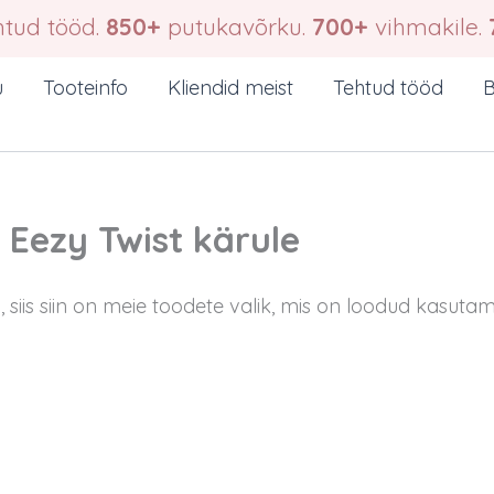
tud tööd.
850+
putukavõrku.
700+
vihmakile.
u
Tooteinfo
Kliendid meist
Tehtud tööd
B
 Eezy Twist kärule
 siis siin on meie toodete valik, mis on loodud kasut