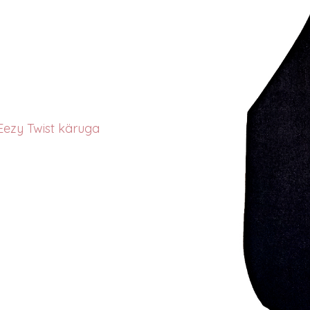
Eezy Twist käruga