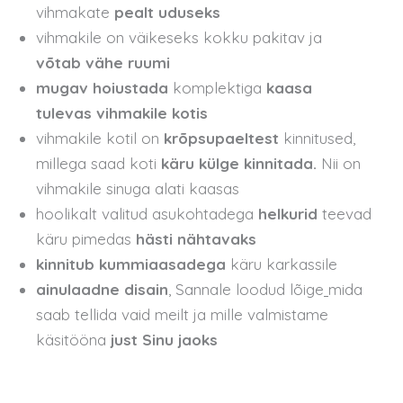
vihmakate
pealt uduseks
vihmakile on väikeseks kokku pakitav ja
võtab
vähe ruumi
mugav hoiustada
komplektiga
kaasa
tulevas vihmakile kotis
vihmakile kotil on
krõpsupaeltest
kinnitused,
millega saad koti
käru külge kinnitada.
Nii on
vihmakile sinuga alati kaasas
hoolikalt valitud asukohtadega
helkurid
teevad
käru pimedas
hästi nähtavaks
kinnitub kummiaasadega
käru karkassile
ainulaadne disain
, Sannale loodud lõige
mida
saab tellida vaid meilt ja mille valmistame
käsitööna
just Sinu jaoks