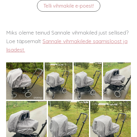
Telli vihmakile e-poest!
Miks oleme teinud Sannale vihmakiled just sellised?
Loe täpsemalt
Sannale vihmakilede saamisloost ja
lisadest.