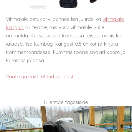
Vihmakile ostukorvi pannes lisa juurde ka
vihmakile
kangas
.
Nii teame, mis värv vihmakile Sulle
õmmelda. Kui sooviksid kaareosa teises toonis kui
jalaosa, lisa kumbagi kangast 0,5 ühikut ja kirjuta
kommentaaridesse, kummas toonis soovid kaare ja
kummas jalaosa.
Vaata galeriid tehtud töödest.
Klientide tagasiside