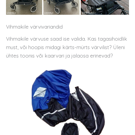
Vihmakile värvivariandid
Vihmakile värvuse saad ise valida. Kas tagasihoidlik
must, või hoopis midagi kärts-mürts värvilist? Üleni
ühtes toonis või kaarvari ja jalaosa erinevad?