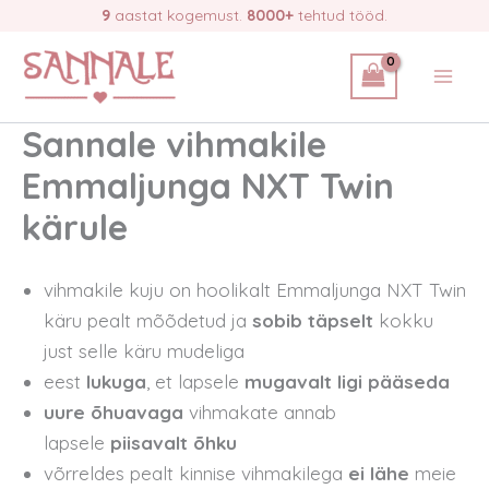
Skip
9
aastat kogemust.
8000+
tehtud tööd.
to
content
Sannale vihmakile
Emmaljunga NXT Twin
kärule
vihmakile kuju on hoolikalt Emmaljunga NXT Twin
käru pealt mõõdetud ja
sobib täpselt
kokku
just selle käru mudeliga
eest
lukuga
, et lapsele
mugavalt ligi pääseda
uure õhuavaga
vihmakate annab
lapsele
piisavalt õhku
võrreldes pealt kinnise vihmakilega
ei lähe
meie