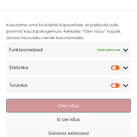
Kasutame oma kodulehel küpsisefaile, et pakkuda sulle
parimat kasutajakogemust. Klikkides "Olen nõus" nupule,
annad nõusoleku nende kasutamiseks.
Funktsionaalsed
Alati aktiivne
Sannale OÜ
Statistika
tel.
+372 58863122
Statistik
Rüütli 4, Tallinn
Turundus
sannale@sannale.ee
Turundu
Müügitingimused
Olen nõus
Kauba tagastamine
Privaatsuspoliitika ja küpsised
Ei ole nõus
Edasimüüjad
Salvesta eelistused