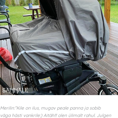
Merilin:”Kile on ilus, mugav peale panna ja sobib
väga
hästi vankrile:) Aitäh!!!
olen ülimalt rahul. Julgen