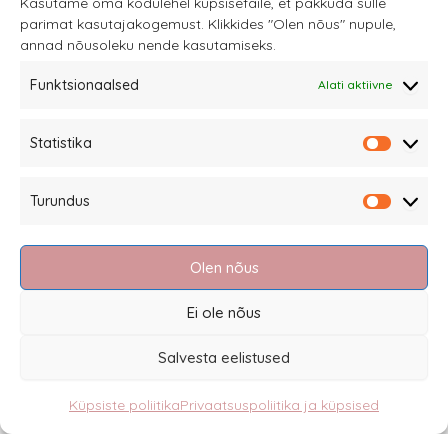
Kasutame oma kodulehel küpsisefaile, et pakkuda sulle
parimat kasutajakogemust. Klikkides "Olen nõus" nupule,
annad nõusoleku nende kasutamiseks.
Funktsionaalsed
Alati aktiivne
Sannale OÜ
Statistika
tel.
+372 58863122
Statistik
Rüütli 4, Tallinn
Turundus
sannale@sannale.ee
Turundu
Müügitingimused
Olen nõus
Kauba tagastamine
Privaatsuspoliitika ja küpsised
Ei ole nõus
Edasimüüjad
Salvesta eelistused
Küpsiste poliitika
Privaatsuspoliitika ja küpsised