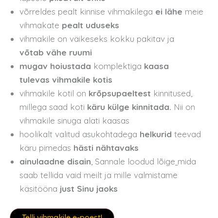
võrreldes pealt kinnise vihmakilega
ei lähe
meie
vihmakate
pealt uduseks
vihmakile on väikeseks kokku pakitav ja
võtab
vähe ruumi
mugav hoiustada
komplektiga
kaasa
tulevas vihmakile kotis
vihmakile kotil on
krõpsupaeltest
kinnitused,
millega saad koti
käru külge kinnitada.
Nii on
vihmakile sinuga alati kaasas
hoolikalt valitud asukohtadega
helkurid
teevad
käru pimedas
hästi nähtavaks
ainulaadne disain
, Sannale loodud lõige
mida
saab tellida vaid meilt ja mille valmistame
käsitööna
just Sinu jaoks
Telli vihmakile e-poest!