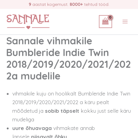
Skip
9
aastat kogemust.
8000+
tehtud tööd.
to
content
Sannale vihmakile
Bumbleride Indie Twin
2018/2019/2020/2021/202
2a mudelile
vihmakile kuju on hoolikalt Bumbleride Indie Twin
2018/2019/2020/2021/2022 a käru pealt
mõõdetud ja
sobib täpselt
kokku just selle käru
mudeliga
uure õhuavaga
vihmakate annab
lapsele
piisavalt õhku