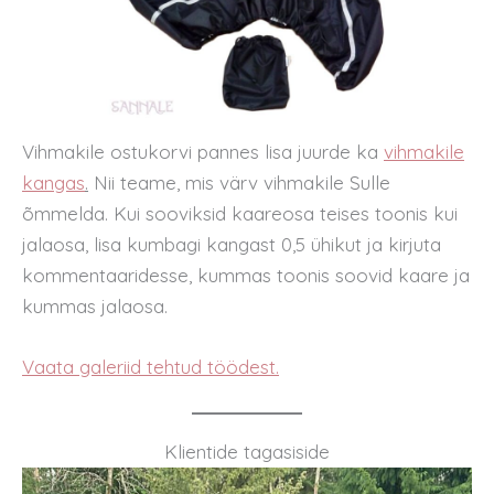
Vihmakile ostukorvi pannes lisa juurde ka
vihmakile
kangas
.
Nii teame, mis värv vihmakile Sulle
õmmelda. Kui sooviksid kaareosa teises toonis kui
jalaosa, lisa kumbagi kangast 0,5 ühikut ja kirjuta
kommentaaridesse, kummas toonis soovid kaare ja
kummas jalaosa.
Vaata galeriid tehtud töödest.
Klientide tagasiside