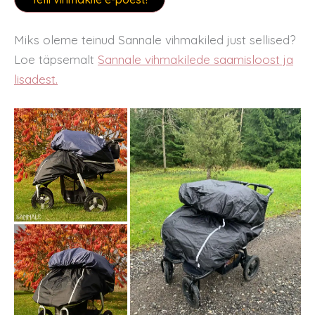
Miks oleme teinud Sannale vihmakiled just sellised?
Loe täpsemalt
Sannale vihmakilede saamisloost ja
lisadest.