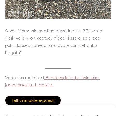
Silva: “Vihmakile sobib ideaalselt minu BR twinile.
Kōik vajalik on kaetud, midagi sisse ei saja ega
puhu, lapsed saavad tänu avale värsket ōhku
hingata”
Vaata ka meie teisi
Bumbleride Indie Twin käru
jaoks disainitud tooteid.
Telli vihmakile e-poest!