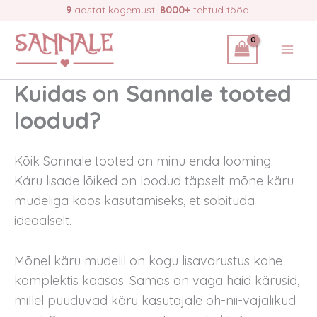
Skip
9
aastat kogemust.
8000+
tehtud tööd.
to
content
Kuidas on Sannale tooted
loodud?
Kõik Sannale tooted on minu enda looming.
Käru lisade lõiked on loodud täpselt mõne käru
mudeliga koos kasutamiseks, et sobituda
ideaalselt.
Mõnel käru mudelil on kogu lisavarustus kohe
komplektis kaasas. Samas on väga häid kärusid,
millel puuduvad käru kasutajale oh-nii-vajalikud