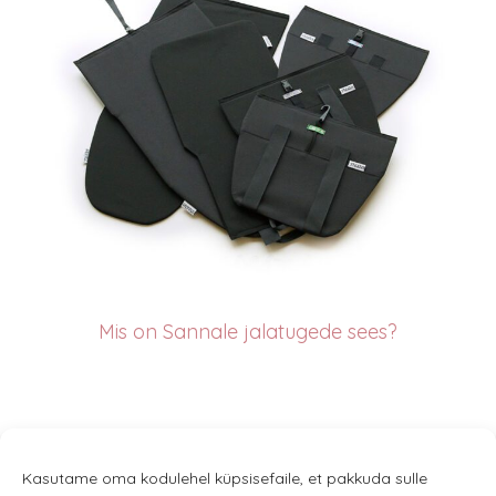
Mis o
n Sannale jalatugede sees?
Kasutame oma kodulehel küpsisefaile, et pakkuda sulle