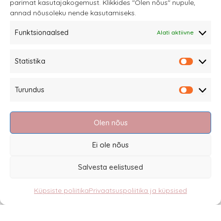
parimat kasutajakogemust. Klikkides "Olen nõus" nupule,
annad nõusoleku nende kasutamiseks.
Funktsionaalsed
Alati aktiivne
Sannale OÜ
Statistika
tel.
+372 58863122
Statistik
Rüütli 4, Tallinn
Turundus
sannale@sannale.ee
Turundu
Müügitingimused
Olen nõus
Kauba tagastamine
Privaatsuspoliitika ja küpsised
Ei ole nõus
Edasimüüjad
Salvesta eelistused
Küpsiste poliitika
Privaatsuspoliitika ja küpsised
Eesti