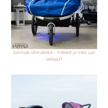
Sannale vihmakiled – millised ja miks just
sellised
?