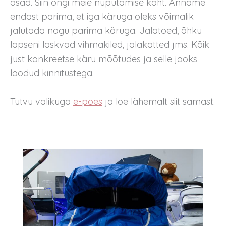
osad. Siin ongi meie nuputamise koht. Anname
endast parima, et iga käruga oleks võimalik
jalutada nagu parima käruga. Jalatoed, õhku
lapseni laskvad vihmakiled, jalakatted jms. Kõik
just konkreetse käru mõõtudes ja selle jaoks
loodud kinnitustega.
Tutvu valikuga
e-poes
ja loe lähemalt siit samast.