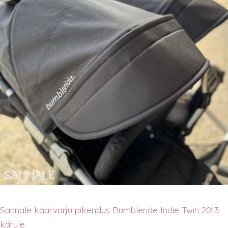
Sannale kaarvarju pikendus Bumbleride Indie Twin 2013
kärule