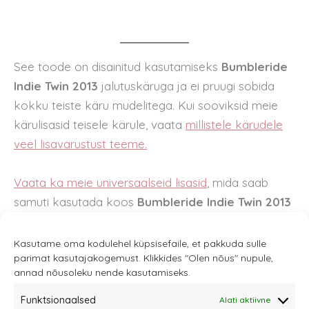
See toode on disainitud kasutamiseks
Bumbleride
Indie Twin 2013
jalutuskäruga ja ei pruugi sobida
kokku teiste käru mudelitega. Kui sooviksid meie
kärulisasid teisele kärule, vaata
millistele kärudele
veel lisavarustust teeme.
Vaata ka meie universaalseid lisasid
, mida saab
samuti kasutada koos
Bumbleride Indie Twin 2013
käruga.
Kasutame oma kodulehel küpsisefaile, et pakkuda sulle
parimat kasutajakogemust. Klikkides "Olen nõus" nupule,
annad nõusoleku nende kasutamiseks.
Funktsionaalsed
Alati aktiivne