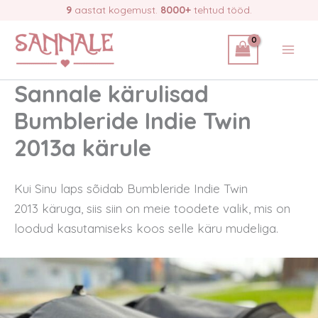
Skip
9
aastat kogemust.
8000+
tehtud tööd.
to
content
Sannale kärulisad
Bumbleride Indie Twin
2013a kärule
Kui Sinu laps sõidab Bumbleride Indie Twin
2013
käruga, siis siin on meie toodete valik, mis on
loodud kasutamiseks koos selle käru mudeliga.