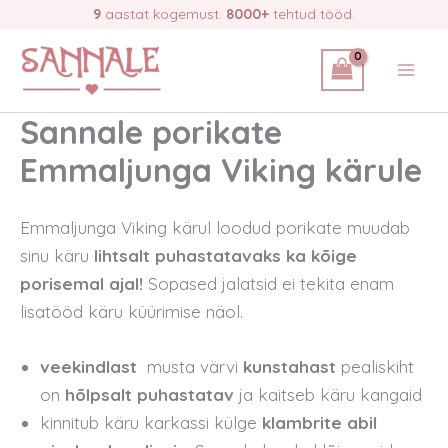
Skip
9
aastat kogemust.
8000+
tehtud tööd.
to
content
Sannale porikate
Emmaljunga Viking kärule
Emmaljunga Viking kärul loodud porikate muudab
sinu käru
lihtsalt puhastatavaks ka kõige
porisemal ajal!
Sopased jalatsid ei tekita enam
lisatööd käru küürimise näol.
veekindlast
musta värvi
kunstahast
pealiskiht
on
hõlpsalt puhastatav
ja kaitseb käru kangaid
kinnitub käru karkassi külge
klambrite abil