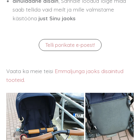
ainulaadne disain
, Sannale loodud lõige mida
saab tellida vaid meilt ja mille valmistame
käsitööna
just Sinu jaoks
Telli porikate e-poest!
Vaata ka meie teisi
Emmaljunga jaoks disainitud
tooteid.