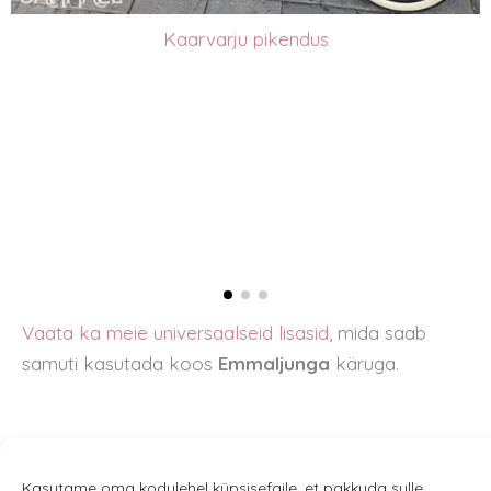
Kaarvarju pikendus
Vaata ka meie universaalseid lisasid
, mida saab
samuti kasutada koos
Emmaljunga
käruga.
Kasutame oma kodulehel küpsisefaile, et pakkuda sulle