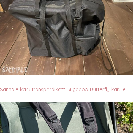
Sannale käru transpordikott Bugaboo Butterfly kärule