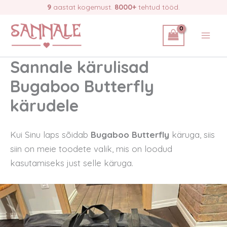
Skip
9
aastat kogemust.
8000+
tehtud tööd.
to
content
Sannale kärulisad
Bugaboo Butterfly
kärudele
Kui Sinu laps sõidab
Bugaboo Butterfly
käruga, siis
siin on meie toodete valik, mis on loodud
kasutamiseks just selle käruga.