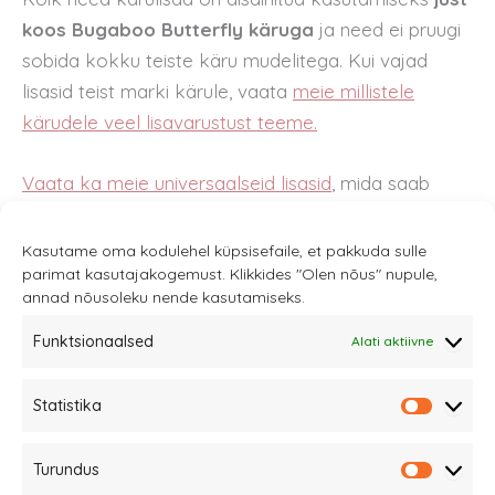
koos Bugaboo Butterfly käruga
ja need ei pruugi
sobida kokku teiste käru mudelitega. Kui vajad
lisasid teist marki kärule, vaata
meie millistele
kärudele veel lisavarustust teeme.
Vaata ka meie universaalseid lisasid
, mida saab
samuti kasutada koos Bugaboo kärudega.
Kasutame oma kodulehel küpsisefaile, et pakkuda sulle
parimat kasutajakogemust. Klikkides "Olen nõus" nupule,
annad nõusoleku nende kasutamiseks.
Funktsionaalsed
Alati aktiivne
Sannale OÜ
Statistika
tel.
+372 58863122
Statistik
Rüütli 4, Tallinn
Turundus
sannale@sannale.ee
Turundu