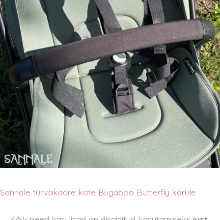
Sannale turvakaare kate Bugaboo Butterfly kärule
Kõik need kärulisad on disainitud kasutamiseks
just