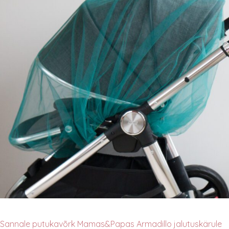
Sannale putukavõrk Mamas&Papas Armadillo jalutuskärule