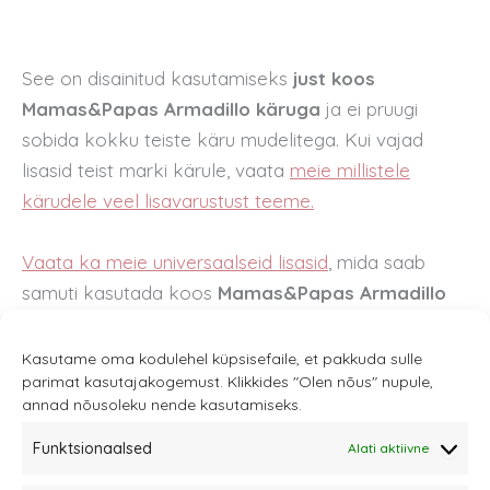
See on disainitud kasutamiseks
just koos
Mamas&Papas Armadillo
käruga
ja ei pruugi
sobida kokku teiste käru mudelitega. Kui vajad
lisasid teist marki kärule, vaata
meie millistele
kärudele veel lisavarustust teeme.
Vaata ka meie universaalseid lisasid
, mida saab
samuti kasutada koos
Mamas&Papas Armadillo
käruga.
Kasutame oma kodulehel küpsisefaile, et pakkuda sulle
parimat kasutajakogemust. Klikkides "Olen nõus" nupule,
annad nõusoleku nende kasutamiseks.
Funktsionaalsed
Alati aktiivne
Sannale OÜ