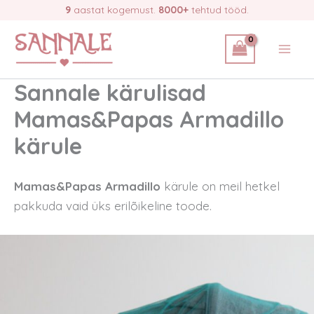
Skip
9
aastat kogemust.
8000+
tehtud tööd.
to
content
Sannale kärulisad
Mamas&Papas Armadillo
kärule
Mamas&Papas Armadillo
kärule on meil hetkel
pakkuda vaid üks erilõikeline toode.