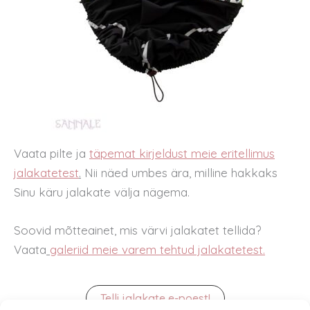
Vaata pilte ja
täpemat kirjeldust meie eritellimus
jalakatetest
.
Nii näed umbes ära, milline hakkaks
Sinu käru jalakate välja nägema.
Soovid mõtteainet, mis värvi jalakatet tellida?
Vaata
galeriid meie varem tehtud jalakatetest.
Telli jalakate e-poest!