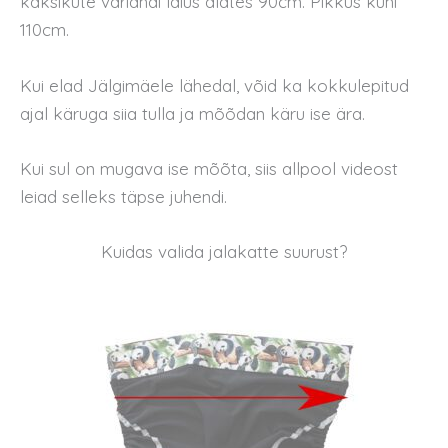
kaksikute variandi laius alates 90cm. Pikkus kuni
110cm.
Kui elad Jälgimäele lähedal, võid ka kokkulepitud
ajal käruga siia tulla ja mõõdan käru ise ära.
Kui sul on mugava ise mõõta, siis allpool videost
leiad selleks täpse juhendi.
Kuidas valida jalakatte suurust?