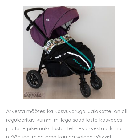
Arvesta mõõtes ka kasvuvaruga. Jalakattel on all
reguleeritav kumm, millega saad laste kasvades
jalatuge pikemaks lasta. Tellides arvesta pikima
mõõduga, mida oma käruga vajada võiksid.