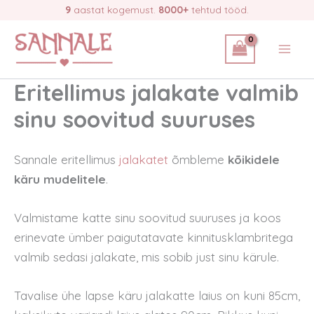
Skip
9
aastat kogemust.
8000+
tehtud tööd.
to
content
Eritellimus jalakate valmib
sinu soovitud suuruses
Sannale eritellimus
jalakatet
õmbleme
kõikidele
käru mudelitele
.
Valmistame katte sinu soovitud suuruses ja koos
erinevate ümber paigutatavate kinnitusklambritega
valmib sedasi jalakate, mis sobib just sinu kärule.
Tavalise ühe lapse käru jalakatte laius on kuni 85cm,