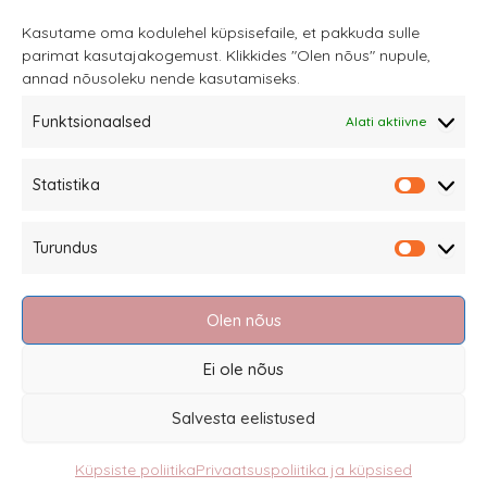
Kasutame oma kodulehel küpsisefaile, et pakkuda sulle
parimat kasutajakogemust. Klikkides "Olen nõus" nupule,
annad nõusoleku nende kasutamiseks.
Funktsionaalsed
Alati aktiivne
Sannale OÜ
Statistika
tel.
+372 58863122
Statistik
Rüütli 4, Tallinn
Turundus
sannale@sannale.ee
Turundu
Müügitingimused
Olen nõus
Kauba tagastamine
Privaatsuspoliitika ja küpsised
Ei ole nõus
Edasimüüjad
Salvesta eelistused
Küpsiste poliitika
Privaatsuspoliitika ja küpsised