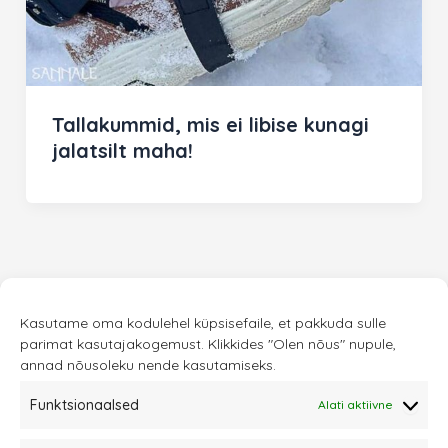
Tallakummid, mis ei libise kunagi
jalatsilt maha!
Kasutame oma kodulehel küpsisefaile, et pakkuda sulle
parimat kasutajakogemust. Klikkides "Olen nõus" nupule,
annad nõusoleku nende kasutamiseks.
Funktsionaalsed
Alati aktiivne
Sannale OÜ