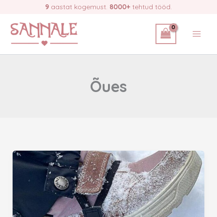
Skip
9
aastat kogemust.
8000+
tehtud tööd.
to
content
Õues