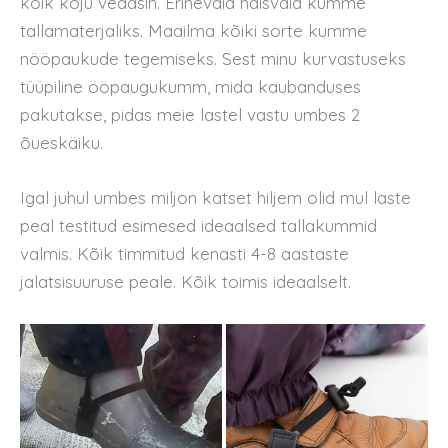
kõik koju vedasin. Erinevaid haisvaid kumme
tallamaterjaliks. Maailma kõiki sorte kumme
nööpaukude tegemiseks. Sest minu kurvastuseks
tüüpiline ööpaugukumm, mida kaubanduses
pakutakse, pidas meie lastel vastu umbes 2
õueskäiku.
Igal juhul umbes miljon katset hiljem olid mul laste
peal testitud esimesed ideaalsed tallakummid
valmis. Kõik timmitud kenasti 4-8 aastaste
jalatsisuuruse peale. Kõik toimis ideaalselt.