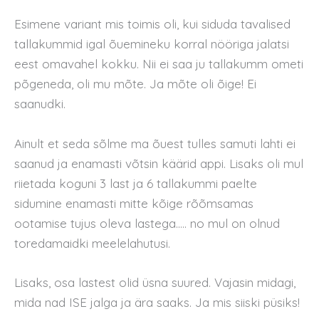
Esimene variant mis toimis oli, kui siduda tavalised
tallakummid igal õuemineku korral nööriga jalatsi
eest omavahel kokku. Nii ei saa ju tallakumm ometi
põgeneda, oli mu mõte. Ja mõte oli õige! Ei
saanudki.
Ainult et seda sõlme ma õuest tulles samuti lahti ei
saanud ja enamasti võtsin käärid appi. Lisaks oli mul
riietada koguni 3 last ja 6 tallakummi paelte
sidumine enamasti mitte kõige rõõmsamas
ootamise tujus oleva lastega….. no mul on olnud
toredamaidki meelelahutusi.
Lisaks, osa lastest olid üsna suured. Vajasin midagi,
mida nad ISE jalga ja ära saaks. Ja mis siiski püsiks!