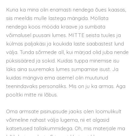
Kuna ka mina olin enamasti nendega õues kaasas,
siis meeldis mulle lastega mängida. Möllata
nendega koos mööda kraave ja sumbata
võimalusel puusani lumes. MITTE seista tuules ja
külmas paljakäsi ja koukida laste saabastest lund
välja. Tunda sõrmede all, kui märjad olid juba nende
püksisääred ja sokid. Kuidas tuppa minemise isu
läks aina suuremaks lumes sumpamise isust. Ja
kuidas mängiva ema asemel olin muutunud
teenindavaks personaliks. Mis on ju ka armas. Aga
pooltki mitte nii lõbus.
Oma armsate pisinupsude jaoks olen loomulikult
võimeline nahast välja lugema, nii et algasid
katsetused tallakummidega. Oh, mis materjale ma