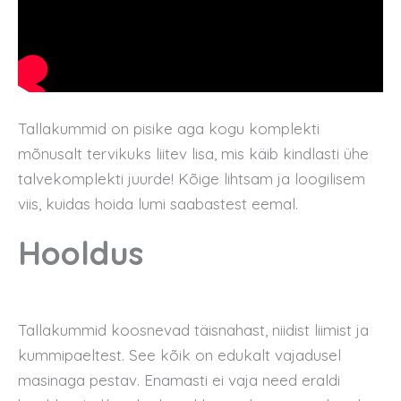
Tallakummid on pisike aga kogu komplekti
mõnusalt tervikuks liitev lisa, mis käib kindlasti ühe
talvekomplekti juurde! Kõige lihtsam ja loogilisem
viis, kuidas hoida lumi saabastest eemal.
Hooldus
Tallakummid koosnevad täisnahast, niidist liimist ja
kummipaeltest. See kõik on edukalt vajadusel
masinaga pestav. Enamasti ei vaja need eraldi