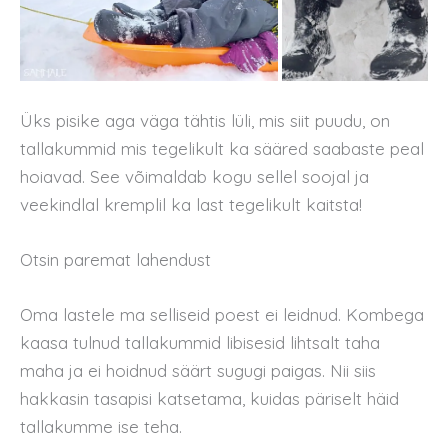
Üks pisike aga väga tähtis lüli, mis siit puudu, on
tallakummid mis tegelikult ka sääred saabaste peal
hoiavad. See võimaldab kogu sellel soojal ja
veekindlal kremplil ka last tegelikult kaitsta!
Otsin paremat lahendust
Oma lastele ma selliseid poest ei leidnud. Kombega
kaasa tulnud tallakummid libisesid lihtsalt taha
maha ja ei hoidnud säärt sugugi paigas. Nii siis
hakkasin tasapisi katsetama, kuidas päriselt häid
tallakumme ise teha.