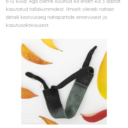
6-12 kuud. Aga oleme kuulnud ka enam kui 3 aastat
kasutatud tallakummidest. Ilmselt oleneb nahast
detaili kestvusaeg nahapartiide erinevusest ja
kasutusaktiivsusest.