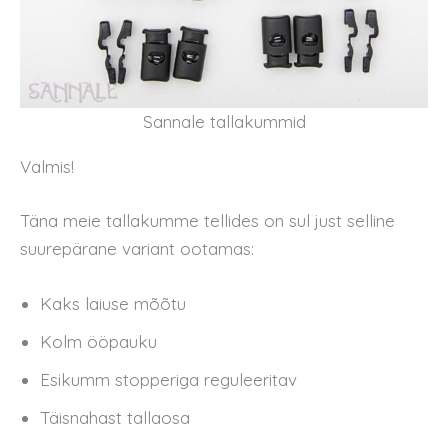
Sannale tallakummid
Valmis!
Täna meie tallakumme tellides on sul just selline
suurepärane variant ootamas:
Kaks laiuse mõõtu
Kolm ööpauku
Esikumm stopperiga reguleeritav
Täisnahast tallaosa