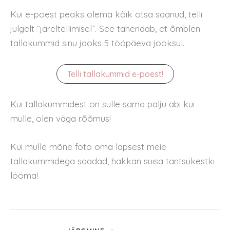
Kui e-poest peaks olema kõik otsa saanud, telli
julgelt “järeltellimisel”. See tähendab, et õmblen
tallakummid sinu jaoks 5 tööpäeva jooksul.
Telli tallakummid e-poest!
Kui tallakummidest on sulle sama palju abi kui
mulle, olen väga rõõmus!
Kui mulle mõne foto oma lapsest meie
tallakummidega saadad, hakkan suisa tantsukestki
lööma!