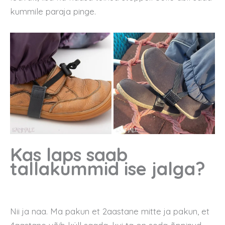
kummile paraja pinge.
Kas laps saab
tallakummid ise jalga?
Nii ja naa. Ma pakun et 2aastane mitte ja pakun, et