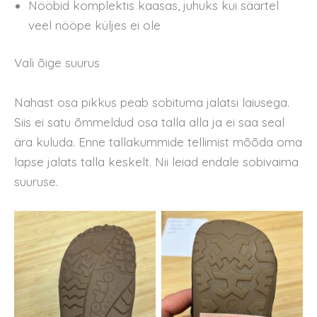
Nööbid komplektis kaasas, juhuks kui säärtel
veel nööpe küljes ei ole
Vali õige suurus
Nahast osa pikkus peab sobituma jalatsi laiusega.
Siis ei satu õmmeldud osa talla alla ja ei saa seal
ära kuluda. Enne tallakummide tellimist mõõda oma
lapse jalats talla keskelt. Nii leiad endale sobivaima
suuruse.