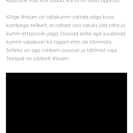
4aastane võib küll saada, kui ta on seda õppinud.
Kõige lihtsam on tallakumm sättida jalga koos
kombega selliselt, et nahast osa satuks jala taha ja
kumm ettepoole jalga. Osavad sellid aga suudavad
kummi vajadusel ka tagant ette üle tõmmata.
Selleks on aga rohkem osavust ja tahtmist vaja.
Teistpidi on oluliselt lihtsam.