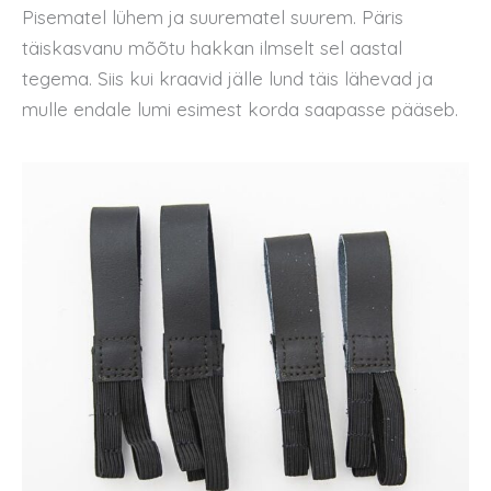
Pisematel lühem ja suurematel suurem. Päris
täiskasvanu mõõtu hakkan ilmselt sel aastal
tegema. Siis kui kraavid jälle lund täis lähevad ja
mulle endale lumi esimest korda saapasse pääseb.