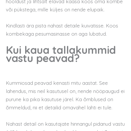
hooldust ja lihtsalt elavad kaasa koos oma kombe
või pükstega, mille küljes on nende elupaik.
Kindlasti ära pista nahast detaile kuivatisse. Koos
kombekaga pesumasinasse on aga lubatud.
Kui kaua tallakummid
vastu peavad?
Kummiosad peavad kenasti mitu aastat. See
lahendus, mis neil kasutusel on, nende nööpaugud ei
purune ka pika kasutuse järel. Ka õmblused on
õmmeldud, nii et detailid omavahel lahti ei tule.
Nahast detail on kasutajate hinnangul pidanud vastu