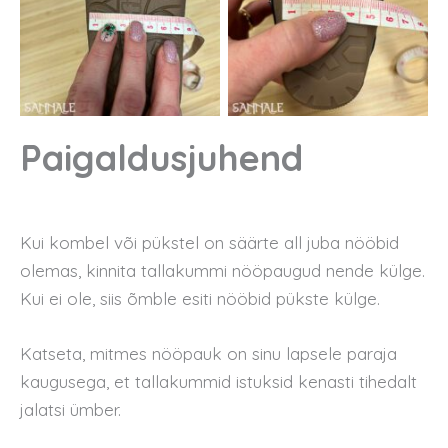
Paigaldusjuhend
Kui kombel või pükstel on säärte all juba nööbid
olemas, kinnita tallakummi nööpaugud nende külge.
Kui ei ole, siis õmble esiti nööbid pükste külge.
Katseta, mitmes nööpauk on sinu lapsele paraja
kaugusega, et tallakummid istuksid kenasti tihedalt
jalatsi ümber.