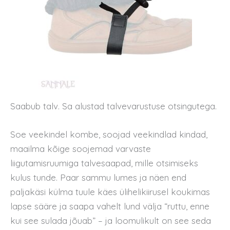
Saabub talv. Sa alustad talvevarustuse otsingutega.
Soe veekindel kombe, soojad veekindlad kindad,
maailma kõige soojemad varvaste
liigutamisruumiga talvesaapad, mille otsimiseks
kulus tunde. Paar sammu lumes ja näen end
paljakäsi külma tuule käes ülihelikiirusel koukimas
lapse sääre ja saapa vahelt lund välja “ruttu, enne
kui see sulada jõuab” – ja loomulikult on see seda