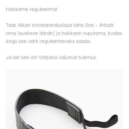
Hakkame reguleerima!
Taas läksin tootearenduslaua taha (loe – lihtsalt
oma lauakese äärde) ja hakkasin nuputama, kuidas
kogu see värk reguleeritavaks saada.
Ja siin see on! Võitjana väljunud tulemus.