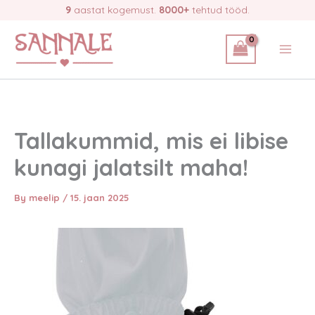
Skip
9
aastat kogemust.
8000+
tehtud tööd.
to
content
Tallakummid, mis ei libise
kunagi jalatsilt maha!
By
meelip
/
15. jaan 2025