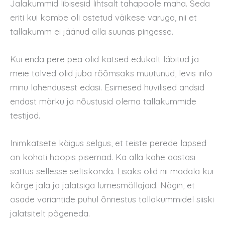
Jalakummid libisesid lihtsalt tahapoole maha. Seda
eriti kui kombe oli ostetud väikese varuga, nii et
tallakumm ei jäänud alla suunas pingesse.
Kui enda pere pea olid katsed edukalt läbitud ja
meie talved olid juba rõõmsaks muutunud, levis info
minu lahendusest edasi. Esimesed huvilised andsid
endast märku ja nõustusid olema tallakummide
testijad.
Inimkatsete käigus selgus, et teiste perede lapsed
on kohati hoopis pisemad. Ka alla kahe aastasi
sattus sellesse seltskonda. Lisaks olid nii madala kui
kõrge jala ja jalatsiga lumesmöllajaid. Nägin, et
osade variantide puhul õnnestus tallakummidel siiski
jalatsitelt põgeneda.