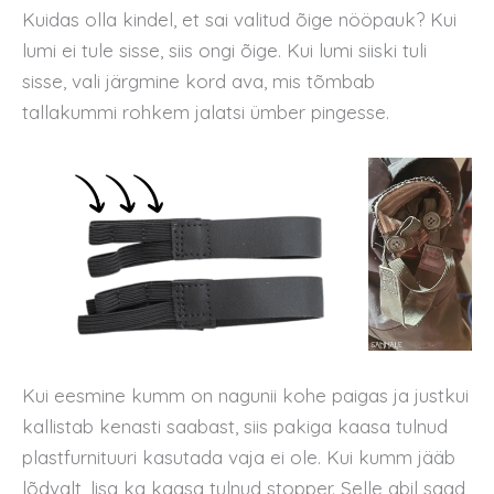
Kuidas olla kindel, et sai valitud õige nööpauk? Kui
lumi ei tule sisse, siis ongi õige. Kui lumi siiski tuli
sisse, vali järgmine kord ava, mis tõmbab
tallakummi rohkem jalatsi ümber pingesse.
Kui eesmine kumm on nagunii kohe paigas ja justkui
kallistab kenasti saabast, siis pakiga kaasa tulnud
plastfurnituuri kasutada vaja ei ole. Kui kumm jääb
lõdvalt, lisa ka kaasa tulnud stopper. Selle abil saad