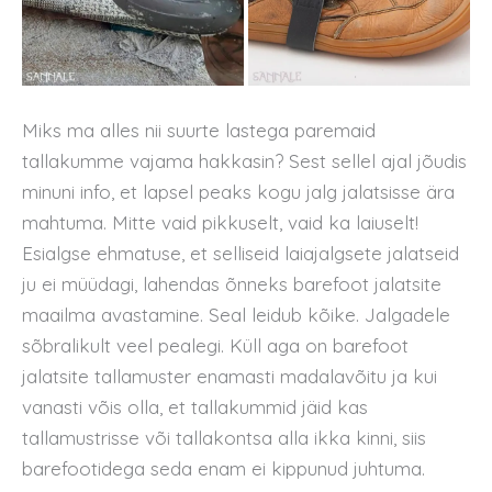
Miks ma alles nii suurte lastega paremaid
tallakumme vajama hakkasin? Sest sellel ajal jõudis
minuni info, et lapsel peaks kogu jalg jalatsisse ära
mahtuma. Mitte vaid pikkuselt, vaid ka laiuselt!
Esialgse ehmatuse, et selliseid laiajalgsete jalatseid
ju ei müüdagi, lahendas õnneks barefoot jalatsite
maailma avastamine. Seal leidub kõike. Jalgadele
sõbralikult veel pealegi. Küll aga on barefoot
jalatsite tallamuster enamasti madalavõitu ja kui
vanasti võis olla, et tallakummid jäid kas
tallamustrisse või tallakontsa alla ikka kinni, siis
barefootidega seda enam ei kippunud juhtuma.