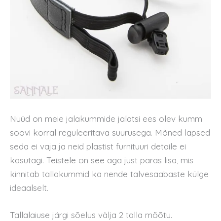
Nüüd on meie jalakummide jalatsi ees olev kumm
soovi korral reguleeritava suurusega. Mõned lapsed
seda ei vaja ja neid plastist furnituuri detaile ei
kasutagi. Teistele on see aga just paras lisa, mis
kinnitab tallakummid ka nende talvesaabaste külge
ideaalselt.
Tallalaiuse järgi sõelus välja 2 talla mõõtu.