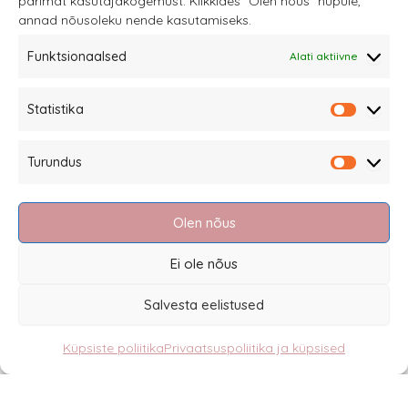
parimat kasutajakogemust. Klikkides "Olen nõus" nupule,
teha
annad nõusoleku nende kasutamiseks.
tootelehel.
Funktsionaalsed
Alati aktiivne
Sannale OÜ
Statistika
tel.
+372 58863122
Statistik
Rüütli 4, Tallinn
Turundus
sannale@sannale.ee
Turundu
Müügitingimused
Olen nõus
Kauba tagastamine
Privaatsuspoliitika ja küpsised
Ei ole nõus
Edasimüüjad
Salvesta eelistused
Küpsiste poliitika
Privaatsuspoliitika ja küpsised
Eesti
English