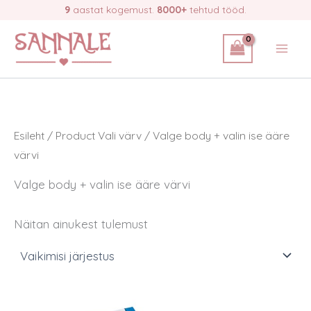
Skip
9
aastat kogemust.
8000+
tehtud tööd.
to
content
Esileht
/ Product Vali värv / Valge body + valin ise ääre
värvi
Valge body + valin ise ääre värvi
Näitan ainukest tulemust