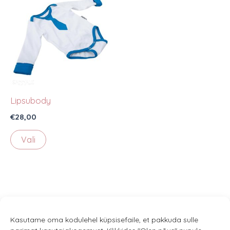
Lipsubody
€
28,00
Sellel
Vali
tootel
on
mitu
varianti.
Valikuid
saab
Kasutame oma kodulehel küpsisefaile, et pakkuda sulle