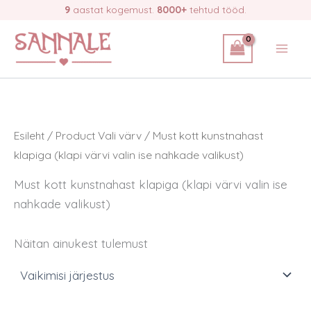
Skip
9
aastat kogemust.
8000+
tehtud tööd.
to
content
Esileht
/ Product Vali värv / Must kott kunstnahast
klapiga (klapi värvi valin ise nahkade valikust)
Must kott kunstnahast klapiga (klapi värvi valin ise
nahkade valikust)
Näitan ainukest tulemust