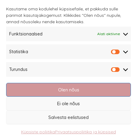
saab
Kasutame oma kodulehel küpsisefaile, et pakkuda sulle
parimat kasutajakogemust. Klikkides "Olen nõus" nupule,
teha
annad nõusoleku nende kasutamiseks.
tootelehel.
Funktsionaalsed
Alati aktiivne
Sannale OÜ
Statistika
tel.
+372 58863122
Statistik
Rüütli 4, Tallinn
Turundus
sannale@sannale.ee
Turundu
Müügitingimused
Olen nõus
Kauba tagastamine
Privaatsuspoliitika ja küpsised
Ei ole nõus
Edasimüüjad
Salvesta eelistused
Küpsiste poliitika
Privaatsuspoliitika ja küpsised