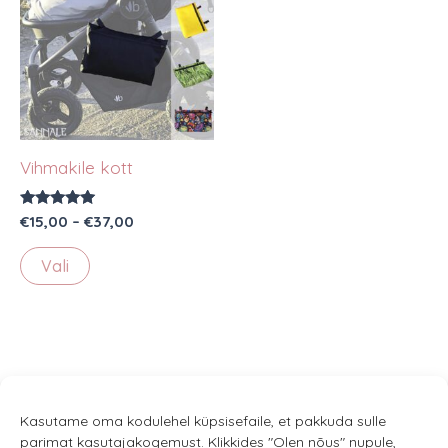
Vihmakile kott
Hinnanguga
Hinnavahemik:
€
15,00
–
€
37,00
5.00
€15,00
/ 5
Sellel
kuni
Vali
€37,00
tootel
on
mitu
varianti.
Valikuid
saab
Kasutame oma kodulehel küpsisefaile, et pakkuda sulle
parimat kasutajakogemust. Klikkides "Olen nõus" nupule,
teha