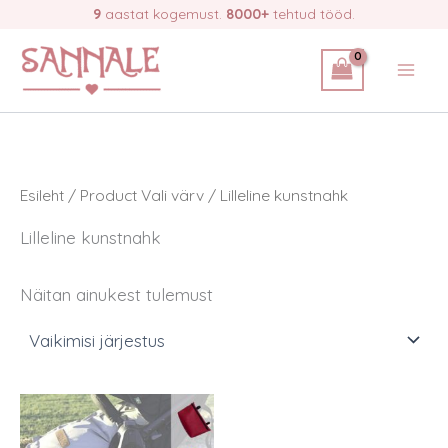
Skip
9
aastat kogemust.
8000+
tehtud tööd.
to
content
Esileht
/ Product Vali värv / Lilleline kunstnahk
Lilleline kunstnahk
Näitan ainukest tulemust