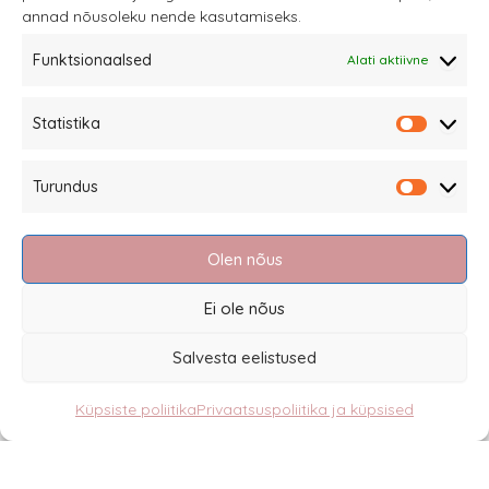
annad nõusoleku nende kasutamiseks.
tootelehel.
Funktsionaalsed
Alati aktiivne
Sannale OÜ
Statistika
tel.
+372 58863122
Statistik
Rüütli 4, Tallinn
Turundus
sannale@sannale.ee
Turundu
Müügitingimused
Olen nõus
Kauba tagastamine
Privaatsuspoliitika ja küpsised
Ei ole nõus
Edasimüüjad
Salvesta eelistused
Küpsiste poliitika
Privaatsuspoliitika ja küpsised
Eesti
English