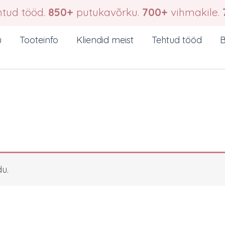
tud tööd.
850+
putukavõrku.
700+
vihmakile.
u
Tooteinfo
Kliendid meist
Tehtud tööd
B
du.