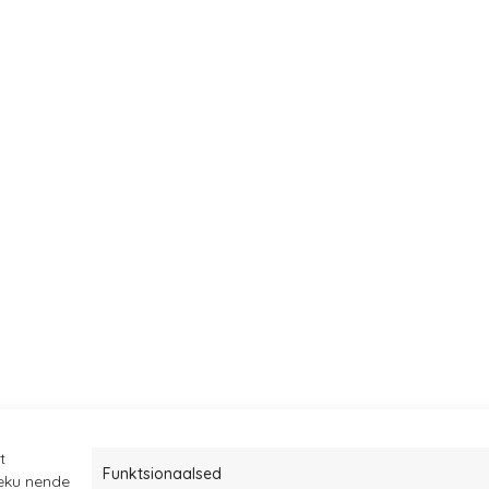
t
Funktsionaalsed
leku nende