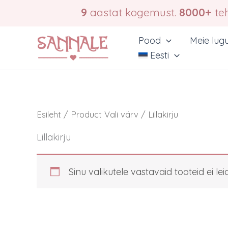
Skip
9
aastat kogemust.
8000+
teh
to
content
Pood
Meie lug
Eesti
Esileht
/ Product Vali värv / Lillakirju
Lillakirju
Sinu valikutele vastavaid tooteid ei lei