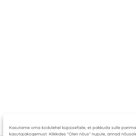
Kasutame oma kodulehel küpsisefaile, et pakkuda sulle parima
kasutajakogemust. Klikkides "Olen nõus" nupule, annad nõuso