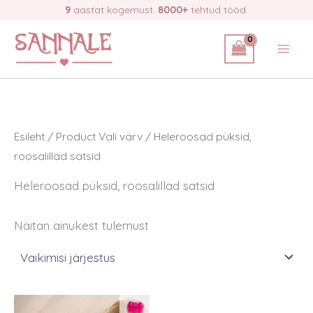
Skip
9
aastat kogemust.
8000+
tehtud tööd.
to
content
Esileht
/ Product Vali värv / Heleroosad püksid,
roosalillad satsid
Heleroosad püksid, roosalillad satsid
Näitan ainukest tulemust