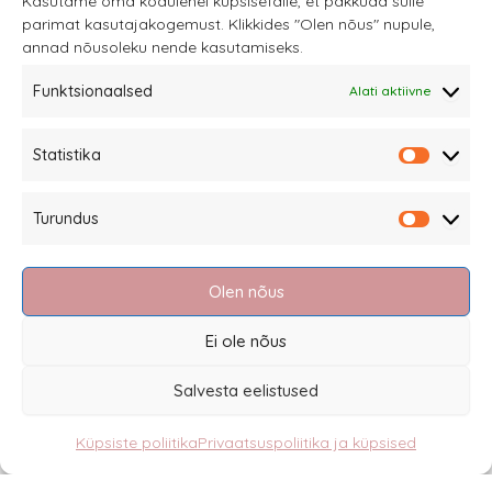
Kasutame oma kodulehel küpsisefaile, et pakkuda sulle
parimat kasutajakogemust. Klikkides "Olen nõus" nupule,
teha
annad nõusoleku nende kasutamiseks.
tootelehel.
Funktsionaalsed
Alati aktiivne
Sannale OÜ
Statistika
tel.
+372 58863122
Statistik
Rüütli 4, Tallinn
Turundus
sannale@sannale.ee
Turundu
Müügitingimused
Olen nõus
Kauba tagastamine
Privaatsuspoliitika ja küpsised
Ei ole nõus
Edasimüüjad
Salvesta eelistused
Küpsiste poliitika
Privaatsuspoliitika ja küpsised