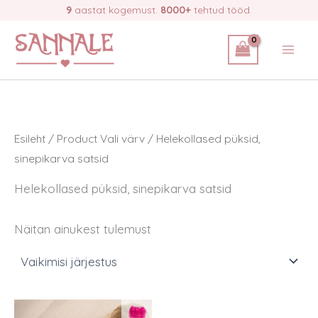
Skip
9
aastat kogemust.
8000+
tehtud tööd.
to
content
Esileht
/ Product Vali värv / Helekollased püksid,
sinepikarva satsid
Helekollased püksid, sinepikarva satsid
Näitan ainukest tulemust