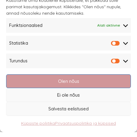
Kasutame oma kodulehel küpsisefaile, et pakkuda sulle
parimat kasutajakogemust. Klikkides "Olen nõus" nupule,
teha
annad nõusoleku nende kasutamiseks.
tootelehel.
Funktsionaalsed
Alati aktiivne
Sannale OÜ
Statistika
tel.
+372 58863122
Statistik
Rüütli 4, Tallinn
Turundus
sannale@sannale.ee
Turundu
Müügitingimused
Olen nõus
Kauba tagastamine
Privaatsuspoliitika ja küpsised
Ei ole nõus
Edasimüüjad
Salvesta eelistused
Küpsiste poliitika
Privaatsuspoliitika ja küpsised