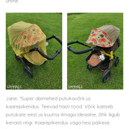
ühtne.
Jane: “Super abimehed putukavõrk ja
kaarepikendus. Teevad hästi tööd. Võrk kaitseb
putukate eest ja kuuma ilmaga ideaalne, õhk liigub
kenasti ringi. Kaarepikendus väga hea päikese