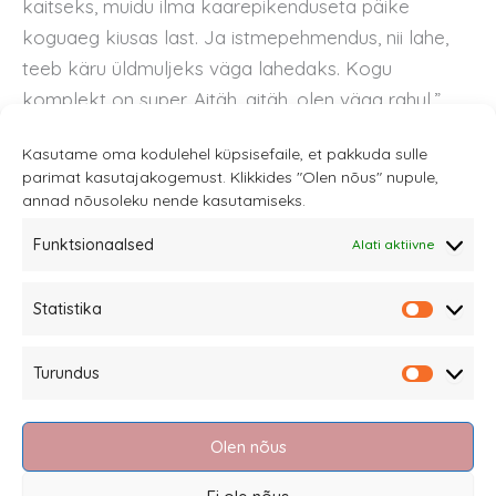
kaitseks, muidu ilma kaarepikenduseta päike
koguaeg kiusas last. Ja istmepehmendus, nii lahe,
teeb käru üldmuljeks väga lahedaks. Kogu
komplekt on super. Aitäh, aitäh, olen väga rahul.”
Kasutame oma kodulehel küpsisefaile, et pakkuda sulle
parimat kasutajakogemust. Klikkides "Olen nõus" nupule,
annad nõusoleku nende kasutamiseks.
Funktsionaalsed
Alati aktiivne
Sannale OÜ
Statistika
tel.
+372 58863122
Statistik
Rüütli 4, Tallinn
Turundus
sannale@sannale.ee
Turundu
Müügitingimused
Olen nõus
Kauba tagastamine
Privaatsuspoliitika ja küpsised