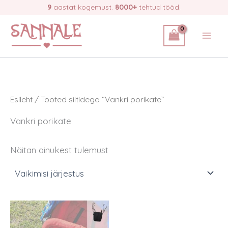
Skip
9
aastat kogemust.
8000+
tehtud tööd.
to
content
Esileht
/ Tooted siltidega “Vankri porikate”
Vankri porikate
Näitan ainukest tulemust