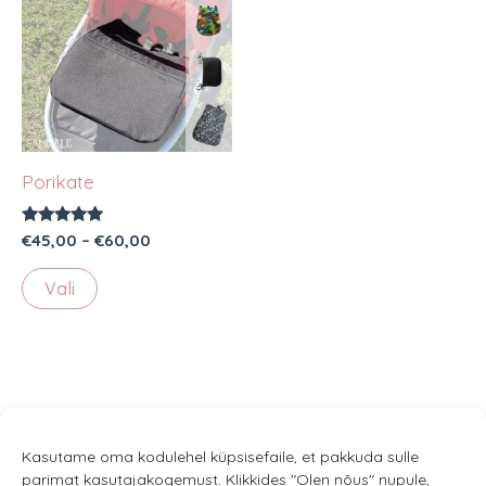
Porikate
Hinnanguga
Hinnavahemik:
€
45,00
–
€
60,00
5.00
€45,00
/ 5
Sellel
kuni
Vali
€60,00
tootel
on
mitu
varianti.
Valikuid
saab
Kasutame oma kodulehel küpsisefaile, et pakkuda sulle
parimat kasutajakogemust. Klikkides "Olen nõus" nupule,
teha