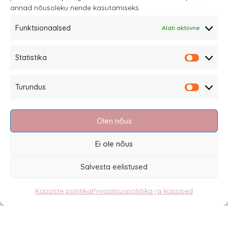
annad nõusoleku nende kasutamiseks.
tootelehel.
Funktsionaalsed
Alati aktiivne
Sannale OÜ
Statistika
tel.
+372 58863122
Statistik
Rüütli 4, Tallinn
Turundus
sannale@sannale.ee
Turundu
Müügitingimused
Olen nõus
Kauba tagastamine
Privaatsuspoliitika ja küpsised
Ei ole nõus
Edasimüüjad
Salvesta eelistused
Küpsiste poliitika
Privaatsuspoliitika ja küpsised
Eesti
English