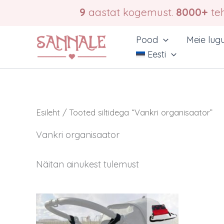
Skip
9
aastat kogemust.
8000+
teh
to
content
Pood
Meie lug
Eesti
Esileht
/ Tooted siltidega “Vankri organisaator”
Vankri organisaator
Näitan ainukest tulemust