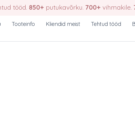
tud tööd.
850+
putukavõrku.
700+
vihmakile.
u
Tooteinfo
Kliendid meist
Tehtud tööd
B