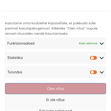
Kasutame oma kodulehel küpsisefaile, et pakkuda sulle
parimat kasutajakogemust. Klikkides "Olen nõus" nupule,
annad nõusoleku nende kasutamiseks.
Funktsionaalsed
Alati aktiivne
Sannale OÜ
Statistika
tel.
+372 58863122
Statistik
Rüütli 4, Tallinn
Turundus
sannale@sannale.ee
Turundu
Müügitingimused
Olen nõus
Kauba tagastamine
Privaatsuspoliitika ja küpsised
Ei ole nõus
Edasimüüjad
Salvesta eelistused