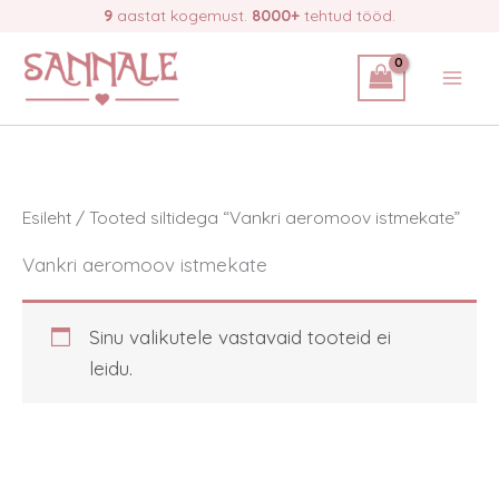
Skip
9
aastat kogemust.
8000+
tehtud tööd.
to
content
Esileht
/ Tooted siltidega “Vankri aeromoov istmekate”
Vankri aeromoov istmekate
Sinu valikutele vastavaid tooteid ei
leidu.