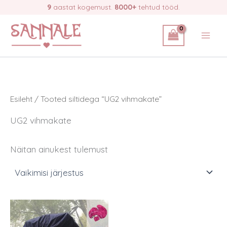
Skip
9
aastat kogemust.
8000+
tehtud tööd.
to
content
Esileht
/ Tooted siltidega “UG2 vihmakate”
UG2 vihmakate
Näitan ainukest tulemust