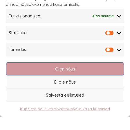
annad nõusoleku nende kasutamiseks.
tootelehel.
Funktsionaalsed
Alati aktiivne
Sannale OÜ
Statistika
tel.
+372 58863122
Statistik
Rüütli 4, Tallinn
Turundus
sannale@sannale.ee
Turundu
Müügitingimused
Olen nõus
Kauba tagastamine
Privaatsuspoliitika ja küpsised
Ei ole nõus
Edasimüüjad
Salvesta eelistused
Küpsiste poliitika
Privaatsuspoliitika ja küpsised
Eesti
English