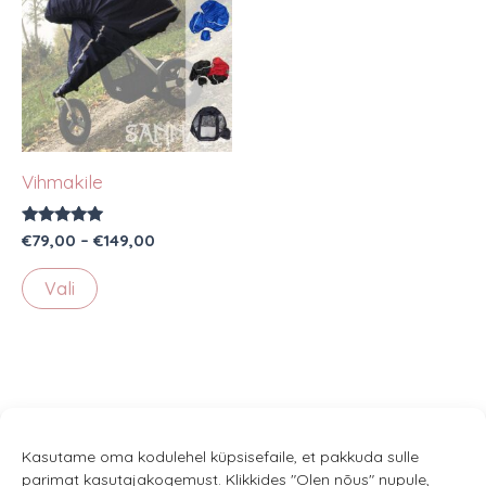
Vihmakile
Hinnanguga
Hinnavahemik:
€
79,00
–
€
149,00
5.00
€79,00
/ 5
Sellel
kuni
Vali
€149,00
tootel
on
mitu
varianti.
Valikuid
saab
Kasutame oma kodulehel küpsisefaile, et pakkuda sulle
parimat kasutajakogemust. Klikkides "Olen nõus" nupule,
teha