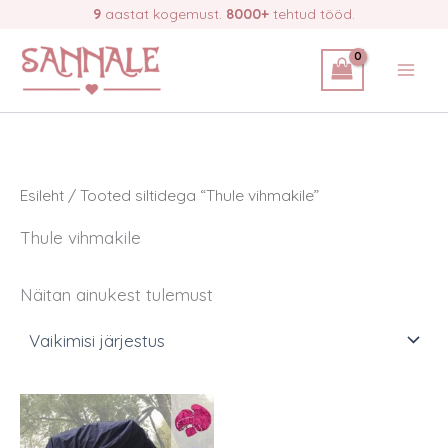
Skip
9
aastat kogemust.
8000+
tehtud tööd.
to
content
Esileht
/ Tooted siltidega “Thule vihmakile”
Thule vihmakile
Näitan ainukest tulemust