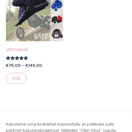
Vihmakile
Hinnanguga
Hinnavahemik:
€
79,00
–
€
149,00
5.00
€79,00
/ 5
Sellel
kuni
Vali
€149,00
tootel
on
mitu
varianti.
Valikuid
saab
Kasutame oma kodulehel küpsisefaile, et pakkuda sulle
parimat kasutajakogemust. Klikkides "Olen nõus" nupule,
teha