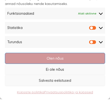
annad nõusoleku nende kasutamiseks.
tootelehel.
Funktsionaalsed
Alati aktiivne
Sannale OÜ
Statistika
tel.
+372 58863122
Statistik
Rüütli 4, Tallinn
Turundus
sannale@sannale.ee
Turundu
Müügitingimused
Olen nõus
Kauba tagastamine
Privaatsuspoliitika ja küpsised
Ei ole nõus
Edasimüüjad
Salvesta eelistused
Küpsiste poliitika
Privaatsuspoliitika ja küpsised
Eesti
English