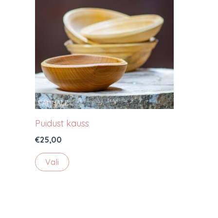
Puidust kauss
€
25,00
Sellel
Vali
tootel
on
mitu
varianti.