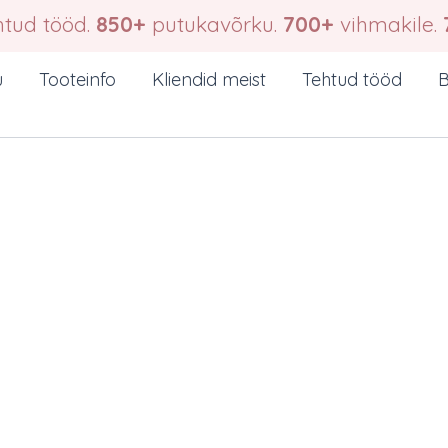
tud tööd.
850+
putukavõrku.
700+
vihmakile.
u
Tooteinfo
Kliendid meist
Tehtud tööd
B