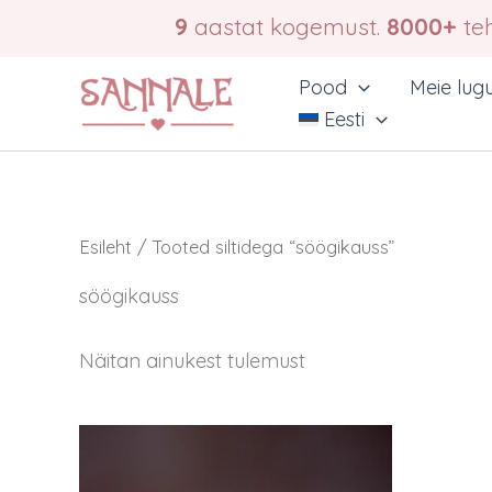
Skip
9
aastat kogemust.
8000+
teh
to
content
Pood
Meie lug
Eesti
Esileht
/ Tooted siltidega “söögikauss”
söögikauss
Näitan ainukest tulemust