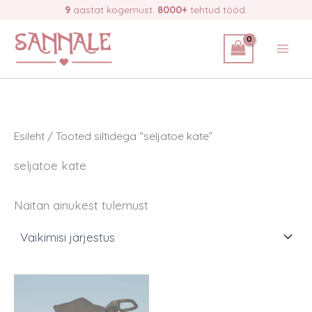
Skip
9
aastat kogemust.
8000+
tehtud tööd.
to
content
Esileht
/ Tooted siltidega “seljatoe kate”
seljatoe kate
Näitan ainukest tulemust