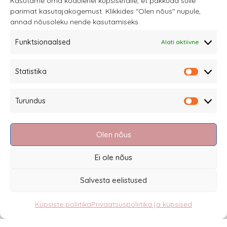
Kasutame oma kodulehel küpsisefaile, et pakkuda sulle
parimat kasutajakogemust. Klikkides "Olen nõus" nupule,
teha
annad nõusoleku nende kasutamiseks.
tootelehel.
Funktsionaalsed
Alati aktiivne
Sannale OÜ
Statistika
tel.
+372 58863122
Statistik
Rüütli 4, Tallinn
Turundus
sannale@sannale.ee
Turundu
Müügitingimused
Olen nõus
Kauba tagastamine
Privaatsuspoliitika ja küpsised
Ei ole nõus
Edasimüüjad
Salvesta eelistused
Küpsiste poliitika
Privaatsuspoliitika ja küpsised