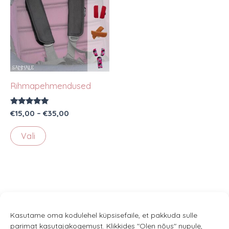
Rihmapehmendused
Hinnanguga
Hinnavahemik:
€
15,00
–
€
35,00
5.00
€15,00
/ 5
Sellel
kuni
Vali
€35,00
tootel
on
mitu
varianti.
Valikuid
saab
Kasutame oma kodulehel küpsisefaile, et pakkuda sulle
parimat kasutajakogemust. Klikkides "Olen nõus" nupule,
teha