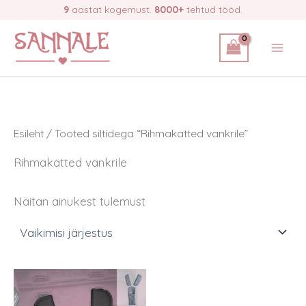
Skip
9
aastat kogemust.
8000+
tehtud tööd.
to
content
Esileht
/ Tooted siltidega “Rihmakatted vankrile”
Rihmakatted vankrile
Näitan ainukest tulemust