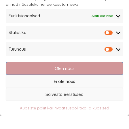
annad nõusoleku nende kasutamiseks.
tootelehel.
Funktsionaalsed
Alati aktiivne
Sannale OÜ
Statistika
tel.
+372 58863122
Statistik
Rüütli 4, Tallinn
Turundus
sannale@sannale.ee
Turundu
Müügitingimused
Olen nõus
Kauba tagastamine
Privaatsuspoliitika ja küpsised
Ei ole nõus
Edasimüüjad
Salvesta eelistused
Küpsiste poliitika
Privaatsuspoliitika ja küpsised
Eesti
English