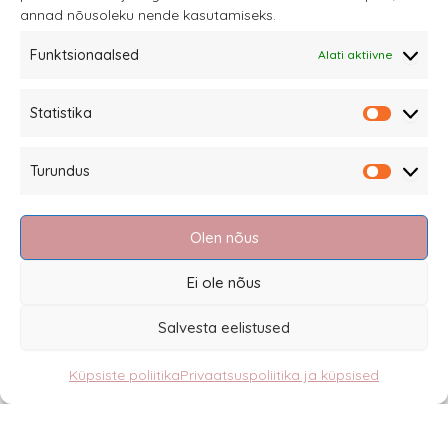
annad nõusoleku nende kasutamiseks.
tootelehel.
Funktsionaalsed
Alati aktiivne
Sannale OÜ
Statistika
tel.
+372 58863122
Statistik
Rüütli 4, Tallinn
Turundus
sannale@sannale.ee
Turundu
Müügitingimused
Olen nõus
Kauba tagastamine
Privaatsuspoliitika ja küpsised
Ei ole nõus
Edasimüüjad
Salvesta eelistused
Küpsiste poliitika
Privaatsuspoliitika ja küpsised
Eesti
English