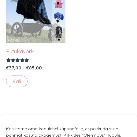
Putukavõrk
Hinnanguga
Hinnavahemik:
€
37,00
–
€
85,00
5.00
€37,00
/ 5
Sellel
kuni
Vali
€85,00
tootel
on
mitu
varianti.
Valikuid
saab
Kasutame oma kodulehel küpsisefaile, et pakkuda sulle
parimat kasutajakogemust. Klikkides "Olen nõus" nupule,
teha