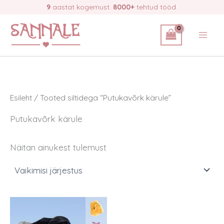
Skip
9
aastat kogemust.
8000+
tehtud tööd.
to
content
Esileht
/ Tooted siltidega “Putukavõrk kärule”
Putukavõrk kärule
Näitan ainukest tulemust