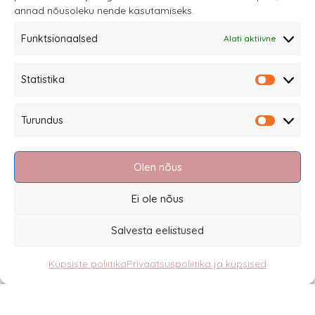
annad nõusoleku nende kasutamiseks.
tootelehel.
Funktsionaalsed
Alati aktiivne
Sannale OÜ
Statistika
tel.
+372 58863122
Statistik
Rüütli 4, Tallinn
Turundus
sannale@sannale.ee
Turundu
Müügitingimused
Olen nõus
Kauba tagastamine
Privaatsuspoliitika ja küpsised
Ei ole nõus
Edasimüüjad
Salvesta eelistused
Küpsiste poliitika
Privaatsuspoliitika ja küpsised
Eesti
English