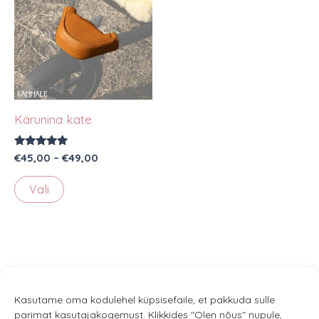
Kärunina kate
Hinnanguga
Hinnavahemik:
€
45,00
–
€
49,00
5.00
€45,00
/ 5
Sellel
kuni
Vali
€49,00
tootel
on
mitu
varianti.
Valikuid
saab
Kasutame oma kodulehel küpsisefaile, et pakkuda sulle
parimat kasutajakogemust. Klikkides "Olen nõus" nupule,
teha