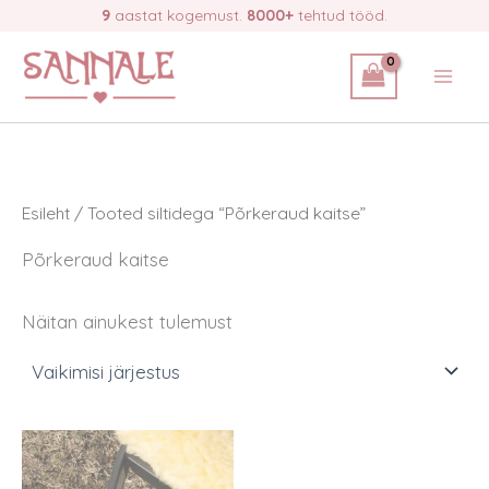
Skip
9
aastat kogemust.
8000+
tehtud tööd.
to
content
Esileht
/ Tooted siltidega “Põrkeraud kaitse”
Põrkeraud kaitse
Näitan ainukest tulemust