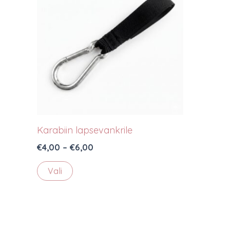
Karabiin lapsevankrile
Hinnavahemik:
€
4,00
–
€
6,00
€4,00
Sellel
kuni
Vali
tootel
€6,00
on
mitu
varianti.