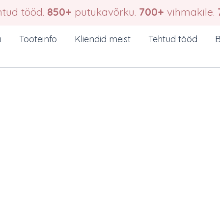
tud tööd.
850+
putukavõrku.
700+
vihmakile.
u
Tooteinfo
Kliendid meist
Tehtud tööd
B