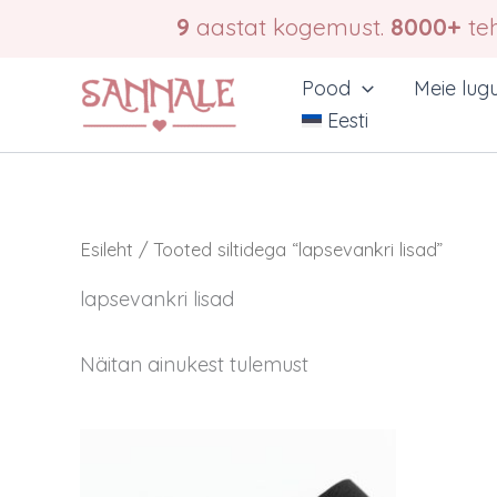
Skip
9
aastat kogemust.
8000+
teh
to
content
Pood
Meie lug
Eesti
Esileht
/ Tooted siltidega “lapsevankri lisad”
lapsevankri lisad
Näitan ainukest tulemust