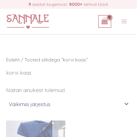
Skip
9
aastat kogemust.
8000+
tehtud tööd.
to
content
Esileht
/ Tooted siltidega “korvi kaas”
korvi kaas
Näitan ainukest tulemust