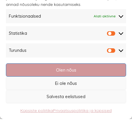
annad nõusoleku nende kasutamiseks.
tootelehel.
Funktsionaalsed
Alati aktiivne
Sannale OÜ
Statistika
tel.
+372 58863122
Statistik
Rüütli 4, Tallinn
Turundus
sannale@sannale.ee
Turundu
Müügitingimused
Olen nõus
Kauba tagastamine
Privaatsuspoliitika ja küpsised
Ei ole nõus
Edasimüüjad
Salvesta eelistused
Küpsiste poliitika
Privaatsuspoliitika ja küpsised
Eesti