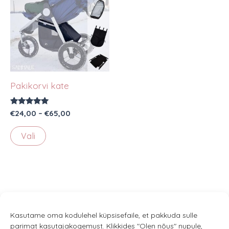
Pakikorvi kate
Hinnanguga
Hinnavahemik:
€
24,00
–
€
65,00
5.00
€24,00
/ 5
Sellel
kuni
Vali
€65,00
tootel
on
mitu
varianti.
Valikuid
saab
Kasutame oma kodulehel küpsisefaile, et pakkuda sulle
parimat kasutajakogemust. Klikkides "Olen nõus" nupule,
teha