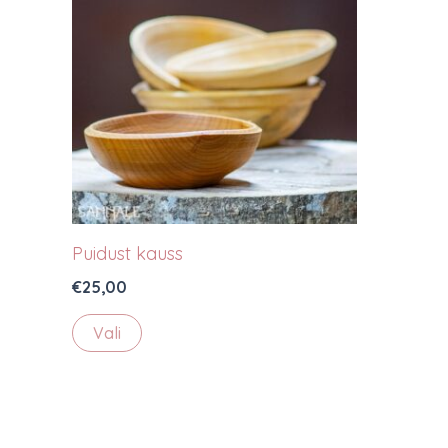
Puidust kauss
€
25,00
Sellel
Vali
tootel
on
mitu
varianti.