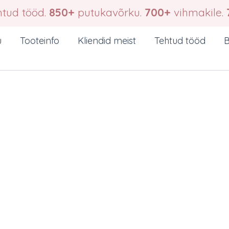
tud tööd.
850+
putukavõrku.
700+
vihmakile.
u
Tooteinfo
Kliendid meist
Tehtud tööd
B