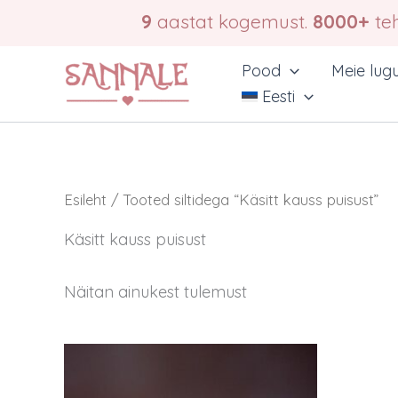
Skip
9
aastat kogemust.
8000+
teh
to
content
Pood
Meie lug
Eesti
Esileht
/ Tooted siltidega “Käsitt kauss puisust”
Käsitt kauss puisust
Näitan ainukest tulemust