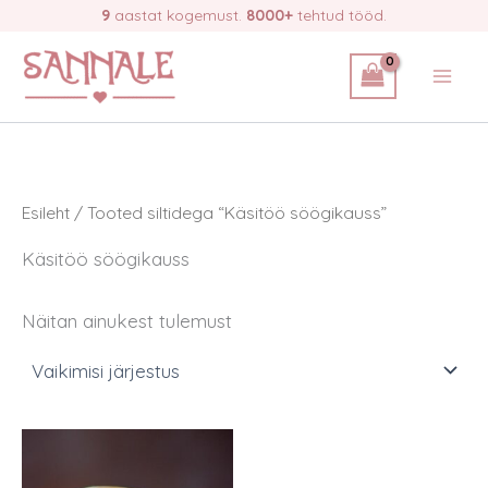
Skip
9
aastat kogemust.
8000+
tehtud tööd.
to
content
Esileht
/ Tooted siltidega “Käsitöö söögikauss”
Käsitöö söögikauss
Näitan ainukest tulemust