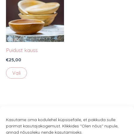
Puidust kauss
€
25,00
Sellel
Vali
tootel
on
mitu
varianti.
Valikuid
saab
Kasutame oma kodulehel küpsisefaile, et pakkuda sulle
parimat kasutajakogemust. Klikkides "Olen nõus" nupule,
teha
annad nõusoleku nende kasutamiseks.