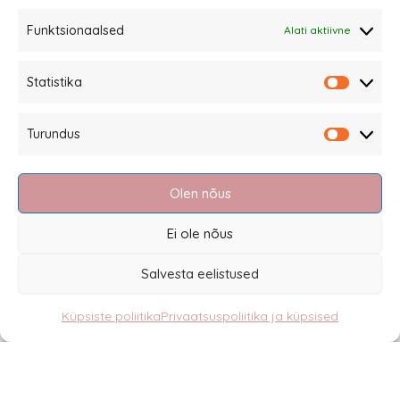
tootelehel.
Funktsionaalsed
Alati aktiivne
Sannale OÜ
Statistika
tel.
+372 58863122
Statistik
Rüütli 4, Tallinn
Turundus
sannale@sannale.ee
Turundu
Müügitingimused
Olen nõus
Kauba tagastamine
Privaatsuspoliitika ja küpsised
Ei ole nõus
Edasimüüjad
Salvesta eelistused
Küpsiste poliitika
Privaatsuspoliitika ja küpsised
Eesti
English