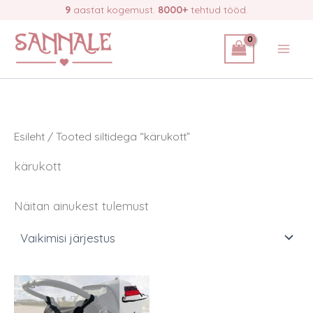
Skip
9
aastat kogemust.
8000+
tehtud tööd.
to
content
Esileht
/ Tooted siltidega “kärukott”
kärukott
Näitan ainukest tulemust