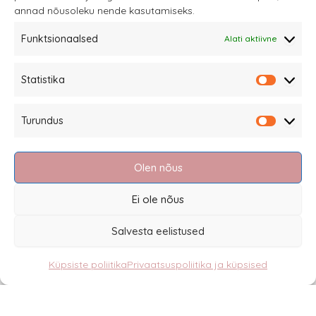
annad nõusoleku nende kasutamiseks.
tootelehel.
Funktsionaalsed
Alati aktiivne
Sannale OÜ
Statistika
tel.
+372 58863122
Statistik
Rüütli 4, Tallinn
Turundus
sannale@sannale.ee
Turundu
Müügitingimused
Olen nõus
Kauba tagastamine
Privaatsuspoliitika ja küpsised
Ei ole nõus
Edasimüüjad
Salvesta eelistused
Küpsiste poliitika
Privaatsuspoliitika ja küpsised
Eesti
English