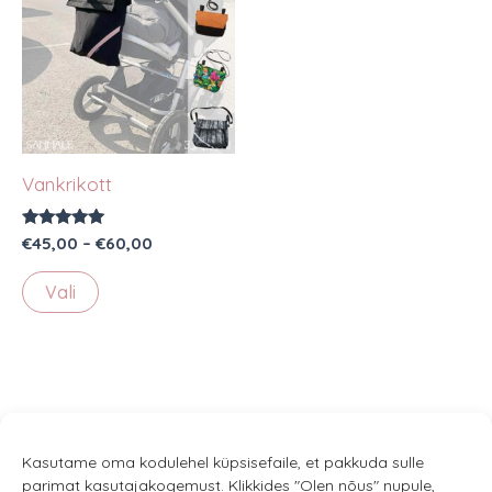
Vankrikott
Hinnanguga
Hinnavahemik:
€
45,00
–
€
60,00
5.00
€45,00
/ 5
Sellel
kuni
Vali
€60,00
tootel
on
mitu
varianti.
Valikuid
saab
Kasutame oma kodulehel küpsisefaile, et pakkuda sulle
parimat kasutajakogemust. Klikkides "Olen nõus" nupule,
teha