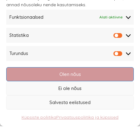
annad nõusoleku nende kasutamiseks.
tootelehel.
Funktsionaalsed
Alati aktiivne
Sannale OÜ
Statistika
tel.
+372 58863122
Statistik
Rüütli 4, Tallinn
Turundus
sannale@sannale.ee
Turundu
Müügitingimused
Olen nõus
Kauba tagastamine
Privaatsuspoliitika ja küpsised
Ei ole nõus
Edasimüüjad
Salvesta eelistused
Küpsiste poliitika
Privaatsuspoliitika ja küpsised
Eesti