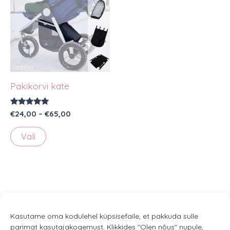
Pakikorvi kate
Hinnanguga
Hinnavahemik:
€
24,00
–
€
65,00
5.00
€24,00
/ 5
Sellel
kuni
Vali
€65,00
tootel
on
mitu
varianti.
Valikuid
saab
Kasutame oma kodulehel küpsisefaile, et pakkuda sulle
parimat kasutajakogemust. Klikkides "Olen nõus" nupule,
teha