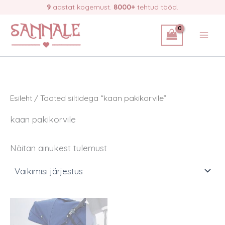
Skip
9
aastat kogemust.
8000+
tehtud tööd.
to
content
Esileht
/ Tooted siltidega “kaan pakikorvile”
kaan pakikorvile
Näitan ainukest tulemust