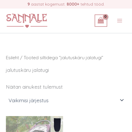
Skip
9
aastat kogemust.
8000+
tehtud tööd.
to
content
Esileht
/ Tooted siltidega “jalutuskäru jalatugi”
jalutuskäru jalatugi
Näitan ainukest tulemust