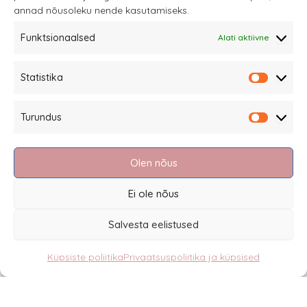
annad nõusoleku nende kasutamiseks.
tootelehel.
Funktsionaalsed
Alati aktiivne
Sannale OÜ
Statistika
tel.
+372 58863122
Statistik
Rüütli 4, Tallinn
Turundus
sannale@sannale.ee
Turundu
Müügitingimused
Olen nõus
Kauba tagastamine
Privaatsuspoliitika ja küpsised
Ei ole nõus
Edasimüüjad
Salvesta eelistused
Küpsiste poliitika
Privaatsuspoliitika ja küpsised
Eesti
English