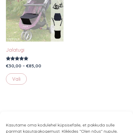
Jalatugi
Hinnanguga
Hinnavahemik:
€
30,00
–
€
85,00
4.91
€30,00
/ 5
Sellel
kuni
Vali
€85,00
tootel
on
mitu
varianti.
Valikuid
saab
Kasutame oma kodulehel küpsisefaile, et pakkuda sulle
parimat kasutajakogemust. Klikkides "Olen nõus" nupule,
teha