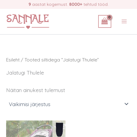
Skip
9
aastat kogemust.
8000+
tehtud tööd.
to
content
Esileht
/ Tooted siltidega “Jalatugi Thulele”
Jalatugi Thulele
Näitan ainukest tulemust