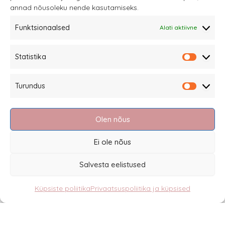
annad nõusoleku nende kasutamiseks.
tootelehel.
Funktsionaalsed
Alati aktiivne
Sannale OÜ
Statistika
tel.
+372 58863122
Statistik
Rüütli 4, Tallinn
Turundus
sannale@sannale.ee
Turundu
Müügitingimused
Olen nõus
Kauba tagastamine
Privaatsuspoliitika ja küpsised
Ei ole nõus
Edasimüüjad
Salvesta eelistused
Küpsiste poliitika
Privaatsuspoliitika ja küpsised
Eesti
English