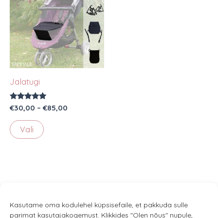
Jalatugi
Hinnanguga
Hinnavahemik:
€
30,00
–
€
85,00
4.91
€30,00
/ 5
Sellel
kuni
Vali
€85,00
tootel
on
mitu
varianti.
Valikuid
saab
Kasutame oma kodulehel küpsisefaile, et pakkuda sulle
parimat kasutajakogemust. Klikkides "Olen nõus" nupule,
teha