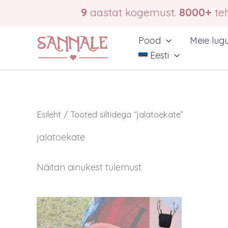
Skip
9
aastat kogemust.
8000+
teh
to
content
Pood
Meie lug
Eesti
Esileht
/ Tooted siltidega “jalatoekate”
jalatoekate
Näitan ainukest tulemust