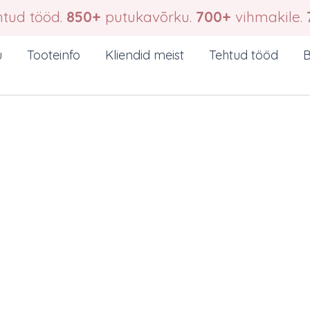
tud tööd.
850+
putukavõrku.
700+
vihmakile.
u
Tooteinfo
Kliendid meist
Tehtud tööd
B