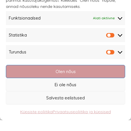
parimat kasutajakogemust. Klikkides "Olen nõus" nupule,
teha
annad nõusoleku nende kasutamiseks.
tootelehel.
Funktsionaalsed
Alati aktiivne
Sannale OÜ
Statistika
tel.
+372 58863122
Statistik
Rüütli 4, Tallinn
Turundus
sannale@sannale.ee
Turundu
Müügitingimused
Olen nõus
Kauba tagastamine
Privaatsuspoliitika ja küpsised
Ei ole nõus
Edasimüüjad
Salvesta eelistused
Küpsiste poliitika
Privaatsuspoliitika ja küpsised
Eesti
English