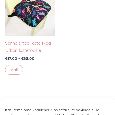
Sannale toolikate Ikea
Urban lastetoolile
Hinnavahemik:
€
17,00
–
€
33,00
€17,00
Sellel
kuni
Vali
€33,00
tootel
on
mitu
varianti.
Valikuid
saab
Kasutame oma kodulehel küpsisefaile, et pakkuda sulle