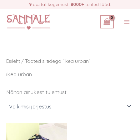
Skip
9
aastat kogemust.
8000+
tehtud tööd.
to
content
Esileht
/ Tooted siltidega “ikea urban”
ikea urban
Näitan ainukest tulemust